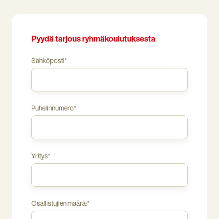
on
tietokone
tai
älylaite
Pyydä tarjous ryhmäkoulutuksesta
ja
verkkoyhteys.
Sähköposti
*
Puhelinnumero
*
Yritys
*
Osallistujien määrä:
*