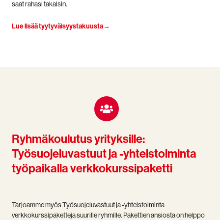
saat rahasi takaisin.
Lue lisää tyytyväisyystakuusta→
Ryhmäkoulutus yrityksille:
Työsuojeluvastuut ja -yhteistoiminta
työpaikalla verkkokurssipaketti
Tarjoamme myös Työsuojeluvastuut ja -yhteistoiminta
verkkokurssipaketteja suurille ryhmille. Pakettien ansiosta on helppo