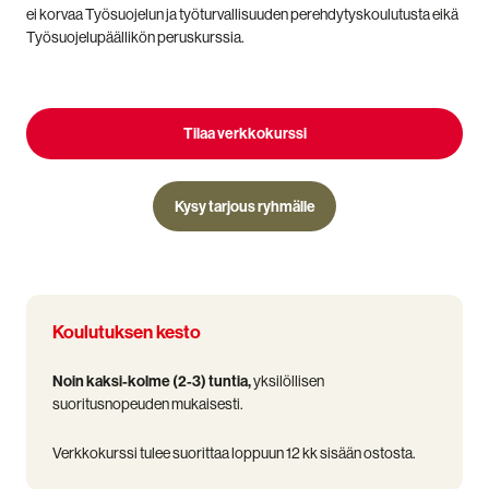
ei korvaa Työsuojelun ja työturvallisuuden perehdytyskoulutusta eikä
Työsuojelupäällikön peruskurssia.
Tilaa verkkokurssi
Kysy tarjous ryhmälle
Koulutuksen kesto
Noin kaksi-kolme (2-3) tuntia,
yksilöllisen
suoritusnopeuden mukaisesti.
Verkkokurssi tulee suorittaa loppuun 12 kk sisään ostosta.