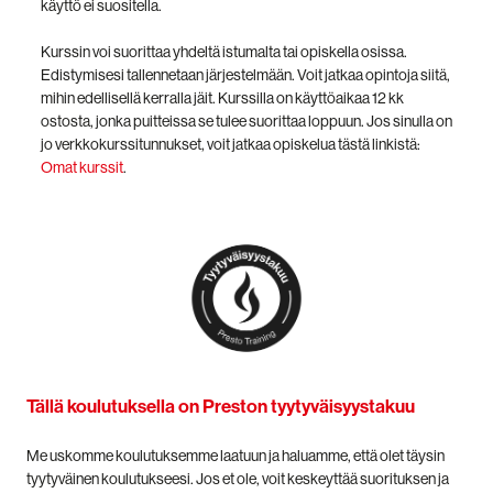
käyttö ei suositella.
Kurssin voi suorittaa yhdeltä istumalta tai opiskella osissa.
Edistymisesi tallennetaan järjestelmään. Voit jatkaa opintoja siitä,
mihin edellisellä kerralla jäit. Kurssilla on käyttöaikaa 12 kk
ostosta, jonka puitteissa se tulee suorittaa loppuun. Jos sinulla on
jo verkkokurssitunnukset, voit jatkaa opiskelua tästä linkistä:
Omat kurssit
.
Tällä koulutuksella on Preston tyytyväisyystakuu
Me uskomme koulutuksemme laatuun ja haluamme, että olet täysin
tyytyväinen koulutukseesi. Jos et ole, voit keskeyttää suorituksen ja