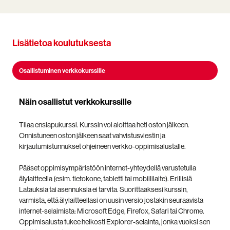
Lisätietoa koulutuksesta
Osallistuminen verkkokurssille
Näin osallistut verkkokurssille
Tilaa ensiapukurssi. Kurssin voi aloittaa heti oston jälkeen.
Onnistuneen oston jälkeen saat vahvistusviestin ja
kirjautumistunnukset ohjeineen verkko-oppimisalustalle.
Pääset oppimisympäristöön internet-yhteydellä varustetulla
älylaitteella (esim. tietokone, tabletti tai mobiililaite). Erillisiä
Latauksia tai asennuksia ei tarvita. Suorittaaksesi kurssin,
varmista, että älylaitteellasi on uusin versio jostakin seuraavista
internet-selaimista: Microsoft Edge, Firefox, Safari tai Chrome.
Oppimisalusta tukee heikosti Explorer-selainta, jonka vuoksi sen