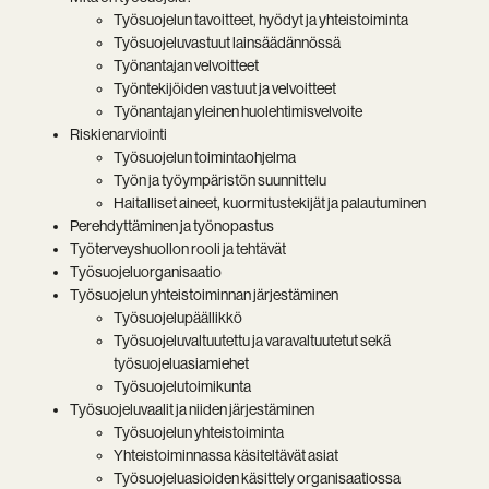
Työsuojelun tavoitteet, hyödyt ja yhteistoiminta
Työsuojeluvastuut lainsäädännössä
Työnantajan velvoitteet
Työntekijöiden vastuut ja velvoitteet
Työnantajan yleinen huolehtimisvelvoite
Riskienarviointi
Työsuojelun toimintaohjelma
Työn ja työympäristön suunnittelu
Haitalliset aineet, kuormitustekijät ja palautuminen
Perehdyttäminen ja työnopastus
Työterveyshuollon rooli ja tehtävät
Työsuojeluorganisaatio
Työsuojelun yhteistoiminnan järjestäminen
Työsuojelupäällikkö
Työsuojeluvaltuutettu ja varavaltuutetut sekä
työsuojeluasiamiehet
Työsuojelutoimikunta
Työsuojeluvaalit ja niiden järjestäminen
Työsuojelun yhteistoiminta
Yhteistoiminnassa käsiteltävät asiat
Työsuojeluasioiden käsittely organisaatiossa