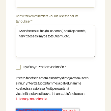
Kerro tarkemmin mistä koulutuksesta haluat
tarjouksen
*
Hyväksyn Preston viestinnän.
*
Presto tarvitsee antamiasi yhteystietoja ottaakseen
sinuun yhteyttä tuotteitamme ja palveluitamme
koskevissa asioissa. Voit perua nämä
viestintäasetukset koska tahansa. Lisätietoa saat
tietosuojaselosteesta
.