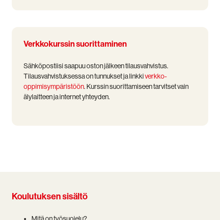
Verkkokurssin suorittaminen
Sähköpostiisi saapuu oston jälkeen tilausvahvistus.
Tilausvahvistuksessa on tunnukset ja linkki
verkko-
oppimisympäristöön
.
Kurssin suorittamiseen tarvitset vain
älylaitteen ja internet yhteyden.
Koulutuksen sisältö
Mitä on työsuojelu?