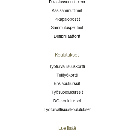
Pelastussuunnitelma
Käsisammuttimet
Pikapalopostit
Sammutuspeitteet
Defibrillaattorit
Koulutukset
Työturvallisuuskortti
Tulityökortti
Ensiapukurssit
Työsuojelukurssit
DG-koulutukset
Työturvallisuuskoulutukset
Lue lisää