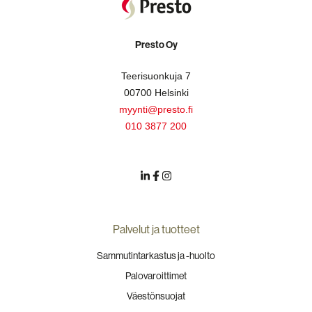
Presto Oy
Teerisuonkuja 7
00700 Helsinki
myynti@presto.fi
010 3877 200
Palvelut ja tuotteet
Sammutintarkastus ja -huolto
Palovaroittimet
Väestönsuojat