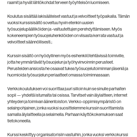
raamit ja hyvät lähtökohdat terveen työyhteisön luomiseen.
Koulutus sisältää lakisääteiset vastuut ja velvoitteet työpaikalla. Tämän
vuoksi kurssisisältö soveltuu hyvin etenkin uusien
työsuojelupäälliköiden ja -valtuutettujen perehdyttämiseen. Myös
kokeneempien työsuojeluhenkilöiden on viisasta kerrata vastuut ja
velvoitteet säännöllisesti.;
Kurssin sisältö on hyödyllinen myös esihenkilötehtävissä toimiville,
jotta he ymmärtävät työsuojelun ja työhyvinvoinnin perusteet.
Perusteiden ansiosta he osaavat tukea työsuojelutoiminnan jäseniä ja
huomioida työsuojelun periaatteet omassa toiminnassaan.
Verkkokoulutuksen voi suorittaa juuri silloin kuin se sinulle parhaiten
sopii — yhdeltä istumalta tai osissa. Tarvitset vain älylaitteen, internet
yhteyden ja toimivan äänentoiston. Verkko-oppimisympäristö on
selainpohjainen, jonka vuoksi suosittelemme kurssin suorittamista
samalla älylaitteella ja selaimella. Parhaan käyttökokemuksen saat
tietokoneella.
Kurssi keskittyy organisatorisiin vastuihin, jonka vuoksi verkkokurssi