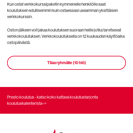
Kun ostat verkkokurssipaketin kymmenelle henkilölle saat
koulutuksen edullisemmin kuin ostaessasi useamman yksittäisen
verkkokurssin.
Oston jälkeen voit jakaa koulutuksen suoraan heille jotka tarvitsevat
verkkokoulutuksen. Verkkokoulutuksella on 12 kuukauden käyttöaika
ostopäivästä.
Tilaa ryhmälle (10 hlö)
Presto koulutus - katso koko kattava koulutustarjonta
koulutuskalenterista–>