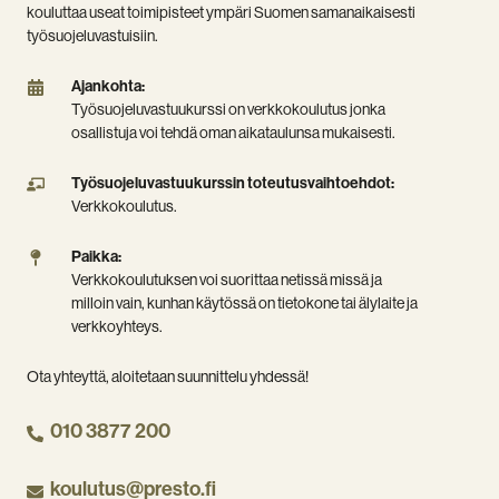
kouluttaa useat toimipisteet ympäri Suomen samanaikaisesti
työsuojeluvastuisiin.
Ajankohta:
Ajankohta:
Työsuojeluvastuukurssi
Työsuojeluvastuukurssi on verkkokoulutus jonka
on
osallistuja voi tehdä oman aikataulunsa mukaisesti.
verkkokoulutus
jonka
Työsuojeluvastuukurssin
Työsuojeluvastuukurssin toteutusvaihtoehdot:
osallistuja
toteutusvaihtoehdot:
Verkkokoulutus.
voi
Verkkokoulutus.
tehdä
Paikka:
Paikka:
oman
Verkkokoulutuksen
Verkkokoulutuksen voi suorittaa netissä missä ja
aikataulunsa
voi
milloin vain, kunhan käytössä on tietokone tai älylaite ja
mukaisesti.
suorittaa
verkkoyhteys.
netissä
missä
Ota yhteyttä, aloitetaan suunnittelu yhdessä!
ja
milloin
010 3877 200
vain,
kunhan
koulutus@presto.fi
käytössä