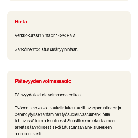
Hinta
Verkkokurssin hinta on 149 € + alv.
Sähköinen todistus sisältyy hintaan.
Pätevyyden voimassaolo
Pätevyydellä ei ole voimassaoloaikaa.
Työnantajan velvollisuuksiin lukeutuu riittävän perustiedon ja
perehdytyksen antaminen työsuojeluvastuuhenkilöille
tehtävässä toimimisen tueksi. Suosittelemme kertaamaan
aiheita säännöllisesti sekä tutustumaan aihe-alueeseen
monipuolisesti.