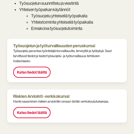
Työsuojelun suunnittelu ja viestintä
Yhteisen työpaikan käytännöt
Työsuojelu yhteisellä työpaikalla
Yhteistoiminta yhteisellä työpaikalla
Ennakoiva työsuojelutoiminta
Työsuojelun ja työturvallisuuden peruskurssi
Työsuojelu parantaa työntekijänturvallisuutta, terveyttä ja työkykyä. Saat
tarvittavat tiedot ja taidot työsuojelu- ja työturvallisuus-tehtävien
hoitamiseen.
Katso tiedot täältä
Riskien Arviointi -verkkokurssi
Hanki osaaminen riskien arviointiin omaan tahtiin verkokoulutuksessa.
Katso tiedot täältä