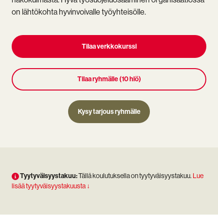
on lähtökohta hyvinvoivalle työyhteisölle.
Tilaa verkkokurssi
Tilaa ryhmälle (10 hlö)
Kysy tarjous ryhmälle
Tyytyväisyystakuu:
Tällä koulutuksella on tyytyväisyystakuu.
Lue
lisää tyytyväisyystakuusta ↓