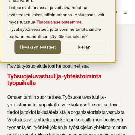
sinua varten.
Tietosi ovat turvassa, ja voit aina muuttaa
evästeasetuksiasi milloin tahansa. Halutessasi voit
myös tutustua
Tietosuojaselosteemme
.
Hyväksytkö evästeet, jotta voimme tarjota sinulle
parhaan mahdollisen käyttökokemuksen?
VERKKOKURSSI
Hyväksyn evästeet
Kiellän
Päivitä työsuojelutietosi helposti netissä
Työsuojeluvastuut ja -yhteistoiminta
työpaikalla
Omaan tahtiin suoritettava Työsuojeluvastuut ja -
yhteistoiminta työpaikalla -verkkokurssilta saat kattavat
tiedot ja taidot lakisääteisistä ja organisatorisista vastuista.
Vastuita ja velvoitteita opiskellaan kurssilla monipuolisesti
työnantajan, työntekijöiden ja työsuojelun yhteistoiminnan
näkökulmasta. Hyvä työsuojeluosaaminen organisaatiossa