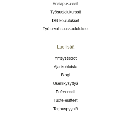
Ensiapukurssit
Työsuojelukurssit
DG-koulutukset
Työturvallisuuskoulutukset
Lue lisää
Yhteystiedot
Ajankohtaista
Blogi
Usein kysyttyä
Referenssit
Tuote-esitteet
Tarjouspyyntö