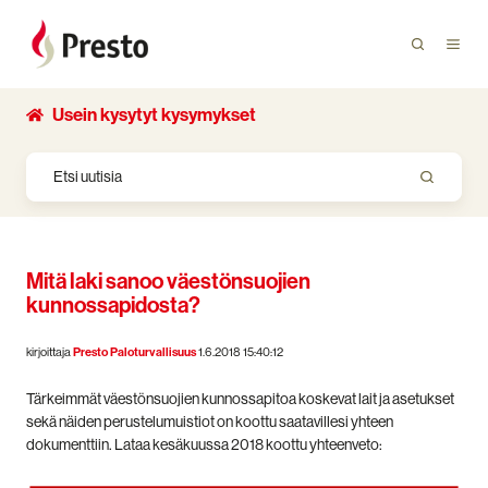
Usein kysytyt kysymykset
Mitä laki sanoo väestönsuojien
kunnossapidosta?
kirjoittaja
Presto Paloturvallisuus
1.6.2018 15:40:12
Tärkeimmät väestönsuojien kunnossapitoa koskevat lait ja asetukset
sekä näiden perustelumuistiot on koottu saatavillesi yhteen
dokumenttiin. Lataa kesäkuussa 2018 koottu yhteenveto: