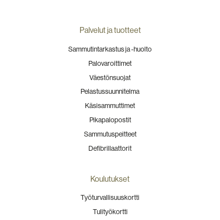
Palvelut ja tuotteet
Sammutintarkastus ja -huolto
Palovaroittimet
Väestönsuojat
Pelastussuunnitelma
Käsisammuttimet
Pikapalopostit
Sammutuspeitteet
Defibrillaattorit
Koulutukset
Työturvallisuuskortti
Tulityökortti