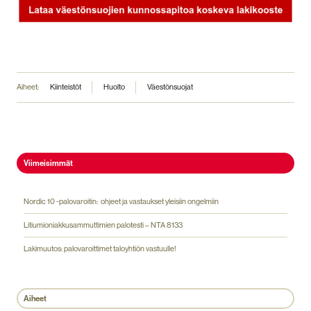
Aiheet:
Kiinteistöt
Huolto
Väestönsuojat
Viimeisimmät
Nordic 10 -palovaroitin: ohjeet ja vastaukset yleisiin ongelmiin
Litiumioniakkusammuttimien palotesti – NTA 8133
Lakimuutos: palovaroittimet taloyhtiön vastuulle!
Aiheet