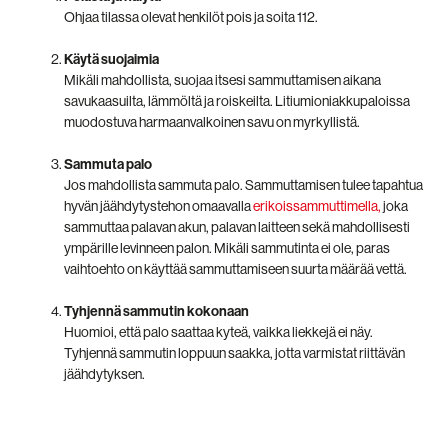
Ohjaa tilassa olevat henkilöt pois ja soita 112.
Käytä suojaimia
Mikäli mahdollista, suojaa itsesi sammuttamisen aikana
savukaasuilta, lämmöltä ja roiskeilta. Litiumioniakkupaloissa
muodostuva harmaanvalkoinen savu on myrkyllistä.
Sammuta palo
Jos mahdollista sammuta palo. Sammuttamisen tulee tapahtua
hyvän jäähdytystehon omaavalla
erikoissammuttimella,
joka
sammuttaa palavan akun, palavan laitteen sekä mahdollisesti
ympärille levinneen palon. Mikäli sammutinta ei ole, paras
vaihtoehto on käyttää sammuttamiseen suurta määrää vettä.
Tyhjennä sammutin kokonaan
Huomioi, että palo saattaa kyteä, vaikka liekkejä ei näy.
Tyhjennä sammutin loppuun saakka, jotta varmistat riittävän
jäähdytyksen.