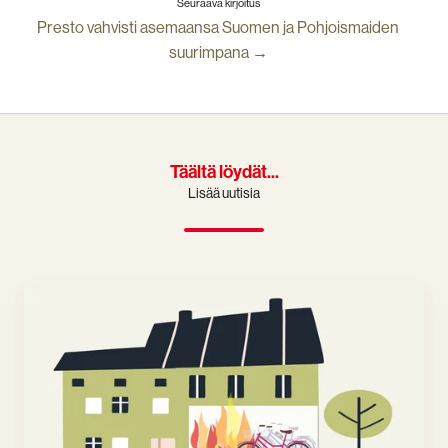
Seuraava kirjoitus
Presto vahvisti asemaansa Suomen ja Pohjoismaiden
suurimpana →
Täältä löydät...
Lisää uutisia
Sähköpyörän
litiumakku
voi
räjähtää
tai
syttyä
palamaan