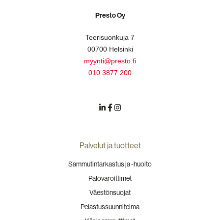
Presto Oy
Teerisuonkuja 7
00700 Helsinki
myynti@presto.fi
010 3877 200
Palvelut ja tuotteet
Sammutintarkastus ja -huolto
Palovaroittimet
Väestönsuojat
Pelastussuunnitelma