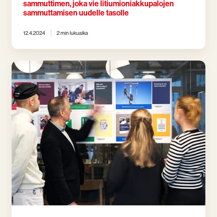
sammuttimen, joka vie litiumioniakkupalojen
tasolle
sammuttamisen uudelle tasolle
12.4.2024
2 min lukuaika
Presto
vahvistaa
organisaatiotaan
vastatakseen
kasvavaan
kysyntään
ja
ylittääkseen
asiakkaiden
odotukset