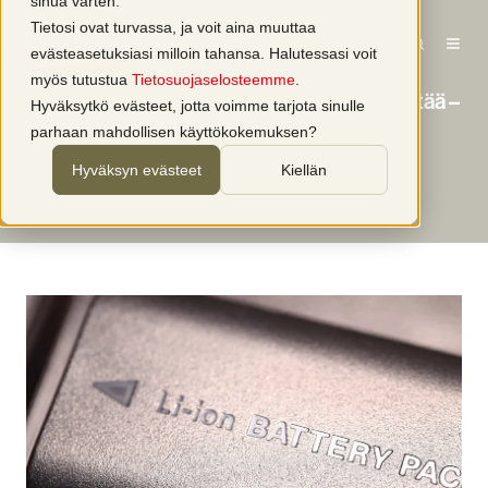
sinua varten.
Tietosi ovat turvassa, ja voit aina muuttaa
evästeasetuksiasi milloin tahansa. Halutessasi voit
Litiumakkupalo
myös tutustua
Tietosuojaselosteemme
.
Jos litiumakku altistuu iskuille, se voi räjähtää –
Hyväksytkö evästeet, jotta voimme tarjota sinulle
4 turvavinkkiä
parhaan mahdollisen käyttökokemuksen?
Hyväksyn evästeet
Kiellän
kirjoittaja
Tarja Vilmi
1 min lukuaika
9.12.2021