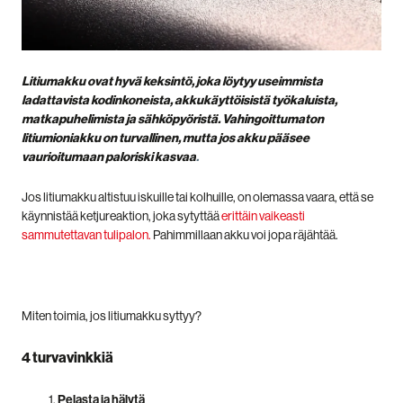
Litiumakku ovat hyvä keksintö, joka löytyy useimmista
ladattavista kodinkoneista, akkukäyttöisistä työkaluista,
matkapuhelimista ja sähköpyöristä. Vahingoittumaton
litiumioniakku on turvallinen, mutta jos akku pääsee
vaurioitumaan paloriski kasvaa
.
Jos litiumakku altistuu iskuille tai kolhuille, on olemassa vaara, että se
käynnistää ketjureaktion, joka sytyttää
erittäin vaikeasti
sammutettavan tulipalon.
Pahimmillaan akku voi jopa räjähtää.
Miten toimia, jos litiumakku syttyy?
4 turvavinkkiä
Pelasta ja hälytä