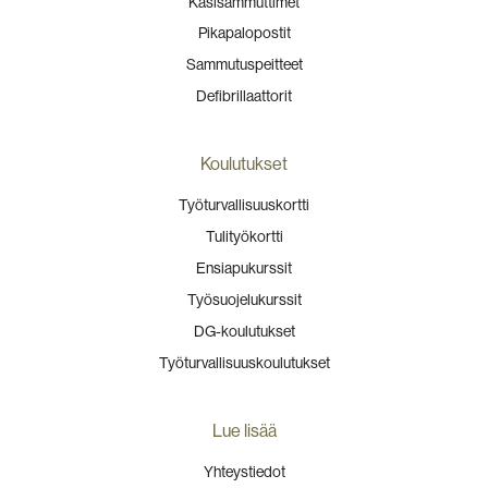
Käsisammuttimet
Pikapalopostit
Sammutuspeitteet
Defibrillaattorit
Koulutukset
Työturvallisuuskortti
Tulityökortti
Ensiapukurssit
Työsuojelukurssit
DG-koulutukset
Työturvallisuuskoulutukset
Lue lisää
Yhteystiedot