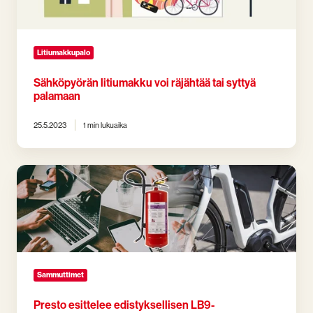
Litiumakkupalo
Sähköpyörän litiumakku voi räjähtää tai syttyä
palamaan
25.5.2023
1 min lukuaika
Presto
esittelee
edistyksellisen
LB9-
sammuttimen,
joka
vie
litiumioniakkupalojen
Sammuttimet
sammuttamisen
uudelle
Presto esittelee edistyksellisen LB9-