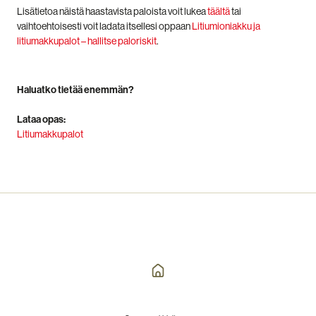
Lisätietoa näistä haastavista paloista voit lukea
täältä
tai
vaihtoehtoisesti voit ladata itsellesi oppaan
Litiumioniakku ja
litiumakkupalot – hallitse paloriskit
.
Haluatko tietää enemmän?
Lataa opas:
Litiumakkupalot