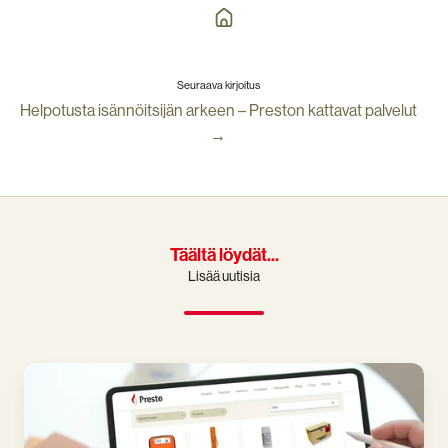
Seuraava kirjoitus
Helpotusta isännöitsijän arkeen – Preston kattavat palvelut
→
Täältä löydät...
Lisää uutisia
Nyt
on
aika
kunnostaa