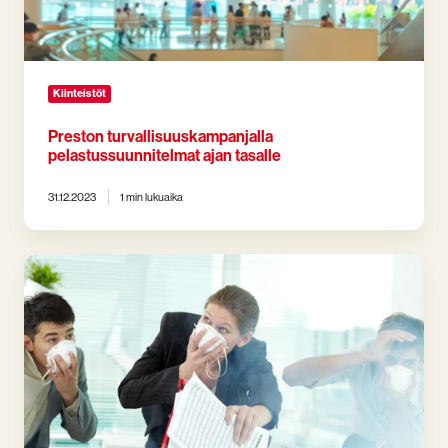
Kiinteistöt
Preston turvallisuuskampanjalla
pelastussuunnitelmat ajan tasalle
31.12.2023
1 min lukuaika
Lakiuudistus:
Palovaroittimet
taloyhtiön
vastuulle
-
siirtymäaika
alkoi
1.1.2024