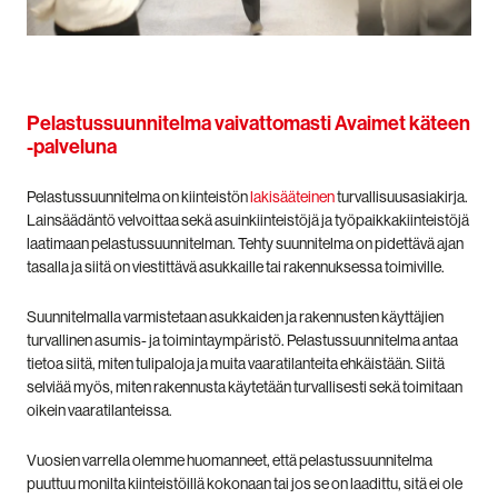
Pelastussuunnitelma vaivattomasti Avaimet käteen
-palveluna
Pelastussuunnitelma on kiinteistön
lakisääteinen
turvallisuusasiakirja.
Lainsäädäntö velvoittaa sekä asuinkiinteistöjä ja työpaikkakiinteistöjä
laatimaan pelastussuunnitelman. Tehty suunnitelma on pidettävä ajan
tasalla ja siitä on viestittävä asukkaille tai rakennuksessa toimiville.
Suunnitelmalla varmistetaan asukkaiden ja rakennusten käyttäjien
turvallinen asumis- ja toimintaympäristö. Pelastussuunnitelma antaa
tietoa siitä, miten tulipaloja ja muita vaaratilanteita ehkäistään. Siitä
selviää myös, miten rakennusta käytetään turvallisesti sekä toimitaan
oikein vaaratilanteissa
.
Vuosien varrella olemme huomanneet, että pelastussuunnitelma
puuttuu monilta kiinteistöillä kokonaan tai jos se on laadittu, sitä ei ole