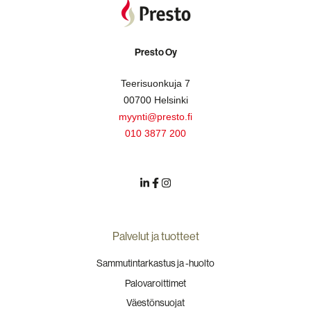
Presto Oy
Teerisuonkuja 7
00700 Helsinki
myynti@presto.fi
010 3877 200
Palvelut ja tuotteet
Sammutintarkastus ja -huolto
Palovaroittimet
Väestönsuojat