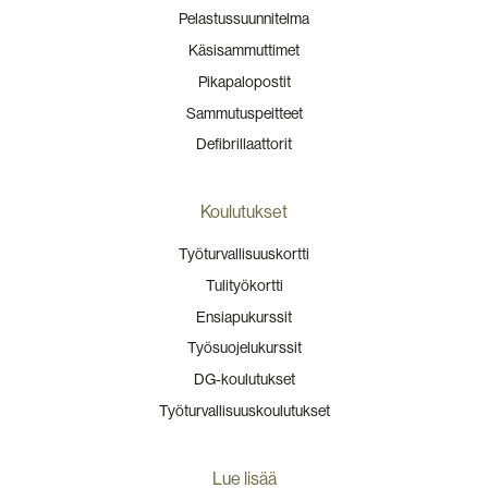
Pelastussuunnitelma
Käsisammuttimet
Pikapalopostit
Sammutuspeitteet
Defibrillaattorit
Koulutukset
Työturvallisuuskortti
Tulityökortti
Ensiapukurssit
Työsuojelukurssit
DG-koulutukset
Työturvallisuuskoulutukset
Lue lisää