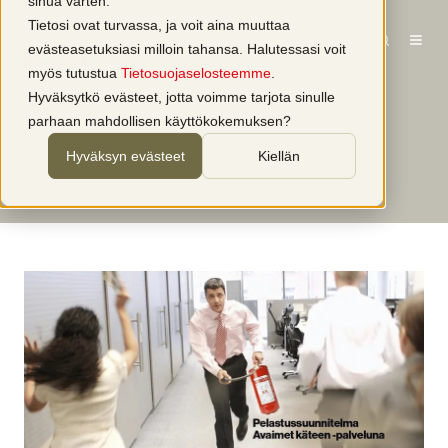
sinua varten.
Tietosi ovat turvassa, ja voit aina muuttaa
evästeasetuksiasi milloin tahansa. Halutessasi voit
Kiinteistöt
myös tutustua
Tietosuojaselosteemme
.
Pelastussuunnitelma avaimet käteen -
Hyväksytkö evästeet, jotta voimme tarjota sinulle
palveluna
parhaan mahdollisen käyttökokemuksen?
Hyväksyn evästeet
Kiellän
kirjoittaja
Presto Paloturvallisuus
1 min lukuaika
20.12.2022