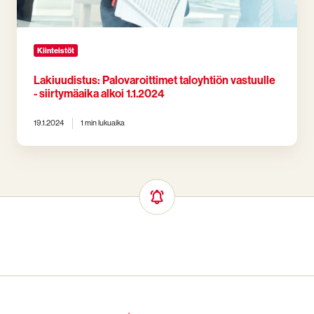
Kiinteistöt
Lakiuudistus: Palovaroittimet taloyhtiön vastuulle
- siirtymäaika alkoi 1.1.2024
19.1.2024
1 min lukuaika