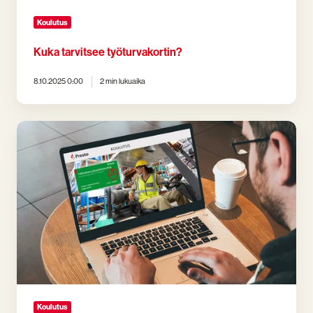
Koulutus
Kuka tarvitsee työturvakortin?
8.10.2025 0:00
2 min lukuaika
Preston
Työturvallisuuskoulutus
vai
Työturvallisuuskortti®­
koulutus?
Koulutus