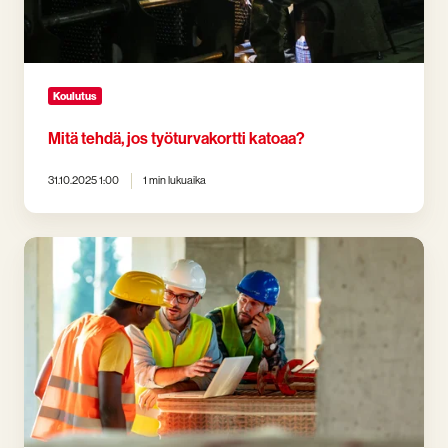
Koulutus
Mitä tehdä, jos työturvakortti katoaa?
31.10.2025 1:00
1 min lukuaika
Kuka
tarvitsee
työturvakortin?