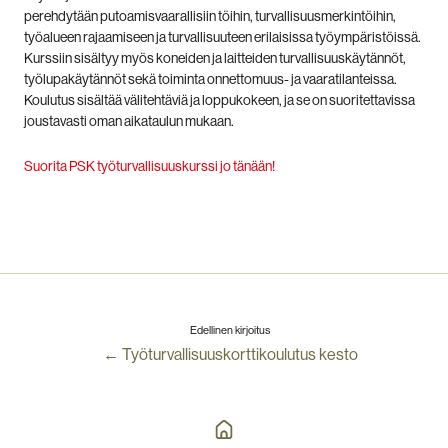
perehdytään putoamisvaarallisiin töihin, turvallisuusmerkintöihin,
työalueen rajaamiseen ja turvallisuuteen erilaisissa työympäristöissä.
Kurssiin sisältyy myös koneiden ja laitteiden turvallisuuskäytännöt,
työlupakäytännöt sekä toiminta onnettomuus- ja vaaratilanteissa.
Koulutus sisältää välitehtäviä ja loppukokeen, ja se on suoritettavissa
joustavasti oman aikataulun mukaan.
Suorita PSK työturvallisuuskurssi jo tänään!
Edellinen kirjoitus
← Työturvallisuuskorttikoulutus kesto