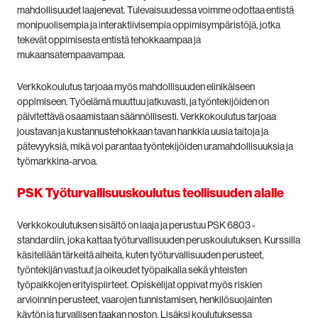
mahdollisuudet laajenevat. Tulevaisuudessa voimme odottaa entistä
monipuolisempia ja interaktiivisempia oppimisympäristöjä, jotka
tekevät oppimisesta entistä tehokkaampaa ja
mukaansatempaavampaa.
Verkkokoulutus tarjoaa myös mahdollisuuden elinikäiseen
oppimiseen. Työelämä muuttuu jatkuvasti, ja työntekijöiden on
päivitettävä osaamistaan säännöllisesti. Verkkokoulutus tarjoaa
joustavan ja kustannustehokkaan tavan hankkia uusia taitoja ja
pätevyyksiä, mikä voi parantaa työntekijöiden uramahdollisuuksia ja
työmarkkina-arvoa.
PSK Työturvallisuuskoulutus teollisuuden alalle
Verkkokoulutuksen sisältö on laaja ja perustuu PSK 6803 -
standardiin, joka kattaa työturvallisuuden peruskoulutuksen. Kurssilla
käsitellään tärkeitä aiheita, kuten työturvallisuuden perusteet,
työntekijän vastuut ja oikeudet työpaikalla sekä yhteisten
työpaikkojen erityispiirteet. Opiskelijat oppivat myös riskien
arvioinnin perusteet, vaarojen tunnistamisen, henkilösuojainten
käytön ja turvallisen taakan noston. Lisäksi koulutuksessa