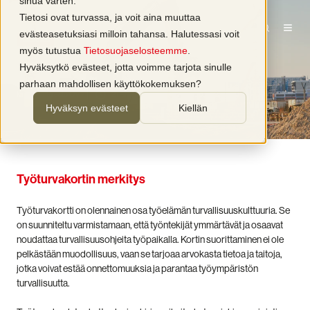
sinua varten.
Tietosi ovat turvassa, ja voit aina muuttaa
evästeasetuksiasi milloin tahansa. Halutessasi voit
Koulutus
myös tutustua
Tietosuojaselosteemme
.
Verkkokoulutus Työturvakortti
Hyväksytkö evästeet, jotta voimme tarjota sinulle
parhaan mahdollisen käyttökokemuksen?
kirjoittaja
Presto Oy
2 min lukuaika
16.10.2025 0:00
Hyväksyn evästeet
Kiellän
Työturvakortin merkitys
Työturvakortti on olennainen osa työelämän turvallisuuskulttuuria. Se
on suunniteltu varmistamaan, että työntekijät ymmärtävät ja osaavat
noudattaa turvallisuusohjeita työpaikalla. Kortin suorittaminen ei ole
pelkästään muodollisuus, vaan se tarjoaa arvokasta tietoa ja taitoja,
jotka voivat estää onnettomuuksia ja parantaa työympäristön
turvallisuutta.