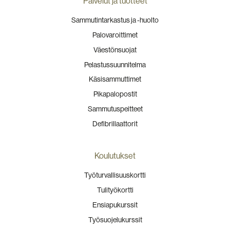
Palvelut ja tuotteet
Sammutintarkastus ja -huolto
Palovaroittimet
Väestönsuojat
Pelastussuunnitelma
Käsisammuttimet
Pikapalopostit
Sammutuspeitteet
Defibrillaattorit
Koulutukset
Työturvallisuuskortti
Tulityökortti
Ensiapukurssit
Työsuojelukurssit