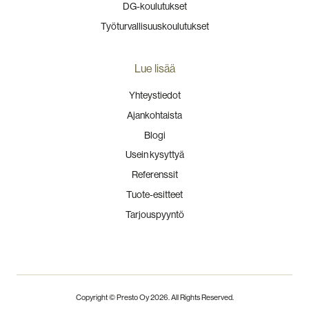
DG-koulutukset
Työturvallisuuskoulutukset
Lue lisää
Yhteystiedot
Ajankohtaista
Blogi
Usein kysyttyä
Referenssit
Tuote-esitteet
Tarjouspyyntö
Copyright © Presto Oy
2026
. All Rights Reserved.