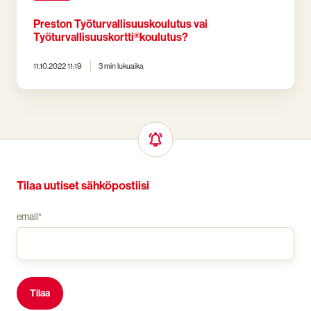
Preston Työturvallisuuskoulutus vai
Työturvallisuuskortti®­koulutus?
11.10.2022 11:19
3 min lukuaika
Tilaa uutiset sähköpostiisi
email
*