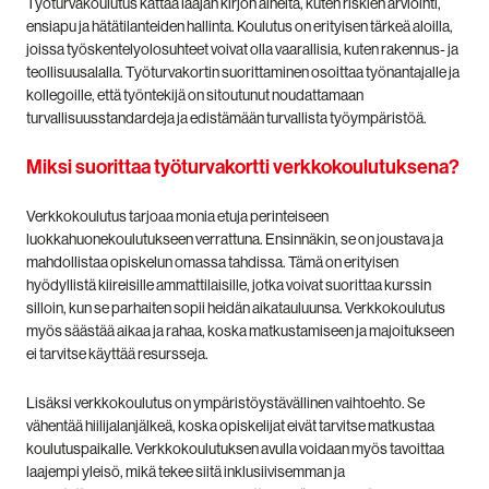
Työturvakoulutus kattaa laajan kirjon aiheita, kuten riskien arviointi,
ensiapu ja hätätilanteiden hallinta. Koulutus on erityisen tärkeä aloilla,
joissa työskentelyolosuhteet voivat olla vaarallisia, kuten rakennus- ja
teollisuusalalla. Työturvakortin suorittaminen osoittaa työnantajalle ja
kollegoille, että työntekijä on sitoutunut noudattamaan
turvallisuusstandardeja ja edistämään turvallista työympäristöä.
Miksi suorittaa työturvakortti verkkokoulutuksena?
Verkkokoulutus tarjoaa monia etuja perinteiseen
luokkahuonekoulutukseen verrattuna. Ensinnäkin, se on joustava ja
mahdollistaa opiskelun omassa tahdissa. Tämä on erityisen
hyödyllistä kiireisille ammattilaisille, jotka voivat suorittaa kurssin
silloin, kun se parhaiten sopii heidän aikatauluunsa. Verkkokoulutus
myös säästää aikaa ja rahaa, koska matkustamiseen ja majoitukseen
ei tarvitse käyttää resursseja.
Lisäksi verkkokoulutus on ympäristöystävällinen vaihtoehto. Se
vähentää hiilijalanjälkeä, koska opiskelijat eivät tarvitse matkustaa
koulutuspaikalle. Verkkokoulutuksen avulla voidaan myös tavoittaa
laajempi yleisö, mikä tekee siitä inklusiivisemman ja