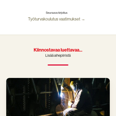
Seuraava kirjoitus
Työturvakoulutus vaatimukset →
Kiinnostavaa luettavaa...
Lisää aihepiiristä
Mitä
tehdä,
jos
työturvakortti
katoaa?