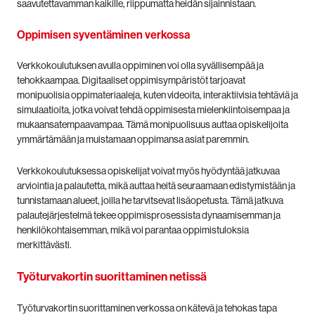
saavutettavamman kaikille, riippumatta heidän sijainnistaan.
Oppimisen syventäminen verkossa
Verkkokoulutuksen avulla oppiminen voi olla syvällisempää ja
tehokkaampaa. Digitaaliset oppimisympäristöt tarjoavat
monipuolisia oppimateriaaleja, kuten videoita, interaktiivisia tehtäviä ja
simulaatioita, jotka voivat tehdä oppimisesta mielenkiintoisempaa ja
mukaansatempaavampaa. Tämä monipuolisuus auttaa opiskelijoita
ymmärtämään ja muistamaan oppimansa asiat paremmin.
Verkkokoulutuksessa opiskelijat voivat myös hyödyntää jatkuvaa
arviointia ja palautetta, mikä auttaa heitä seuraamaan edistymistään ja
tunnistamaan alueet, joilla he tarvitsevat lisäopetusta. Tämä jatkuva
palautejärjestelmä tekee oppimisprosessista dynaamisemman ja
henkilökohtaisemman, mikä voi parantaa oppimistuloksia
merkittävästi.
Työturvakortin suorittaminen netissä
Työturvakortin suorittaminen verkossa on kätevä ja tehokas tapa