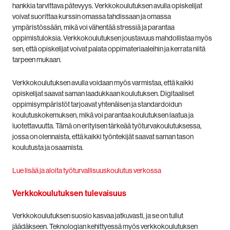
hankkia tarvittava pätevyys. Verkkokoulutuksen avulla opiskelijat
voivat suorittaa kurssin omassa tahdissaan ja omassa
ympäristössään, mikä voi vähentää stressiä ja parantaa
oppimistuloksia. Verkkokoulutuksen joustavuus mahdollistaa myös
sen, että opiskelijat voivat palata oppimateriaaleihin ja kerrata niitä
tarpeen mukaan.
Verkkokoulutuksen avulla voidaan myös varmistaa, että kaikki
opiskelijat saavat saman laadukkaan koulutuksen. Digitaaliset
oppimisympäristöt tarjoavat yhtenäisen ja standardoidun
koulutuskokemuksen, mikä voi parantaa koulutuksen laatua ja
luotettavuutta. Tämä on erityisen tärkeää työturvakoulutuksessa,
jossa on olennaista, että kaikki työntekijät saavat saman tason
koulutusta ja osaamista.
Lue lisää ja aloita työturvallisuuskoulutus verkossa
Verkkokoulutuksen tulevaisuus
Verkkokoulutuksen suosio kasvaa jatkuvasti, ja se on tullut
jäädäkseen. Teknologian kehittyessä myös verkkokoulutuksen