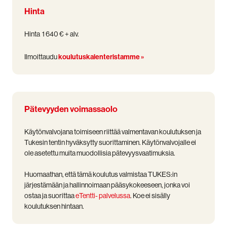
Hinta
Hinta 1 640 € + alv.
Ilmoittaudu
koulutuskalenteristamme »
Pätevyyden voimassaolo
Käytönvalvojana toimiseen riittää valmentavan koulutuksen ja
Tukesin tentin hyväksytty suorittaminen. Käytönvalvojalle ei
ole asetettu muita muodollisia pätevyysvaatimuksia.
Huomaathan, että tämä koulutus valmistaa TUKES:in
järjestämään ja hallinnoimaan pääsykokeeseen, jonka voi
ostaa ja suorittaa
eTentti- palvelussa
. Koe ei sisälly
koulutuksen hintaan.