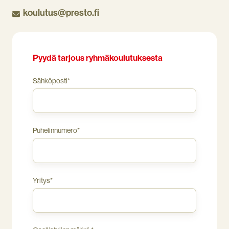
olosuhteita,
koulutus@presto.fi
toimialan
riskejä
ja
henkilöstön
tarpeita.
Pyydä tarjous ryhmäkoulutuksesta
Sähköposti
*
Puhelinnumero
*
Yritys
*