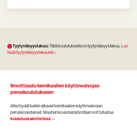
Tyytyväisyystakuu:
Tällä koulutuksella on tyytyväisyystakuu.
Lue
lisää tyytyväisyystakuusta ↓
Ilmoittaudu kemikaalien käytönvalvojan
peruskoulutukseen
Alta löydät kaikki alkavat kemikaalien käytönvalvojan
peruskoulutukset.
Muuhun koulutustarjontaan voit tutustua
koulutuskalenterissa →