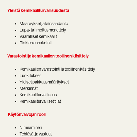
Yleistä kemikaaliturvallisuudesta
Määräykset ja lainsäädäntö
Lupa- ja ilmoitusmenettely
Vaaralliset kemikaalit
Riskien ennakointi
Varastointi ja kemikaalien teollinen käsittely
Kemikaalien varastointi ja teollinen käsittely
Luokitukset
Yleiset pakkausmääräykset
Merkinnät
Kemikaaliturvallisuus
Kemikaaliturvalliset tilat
Käytönvalvojan rooli
Nimeäminen
Tehtävät ja vastuut