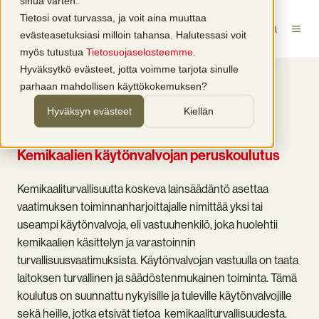
sinua varten.
Tietosi ovat turvassa, ja voit aina muuttaa
evästeasetuksiasi milloin tahansa. Halutessasi voit
myös tutustua
Tietosuojaselosteemme
.
Hyväksytkö evästeet, jotta voimme tarjota sinulle
parhaan mahdollisen käyttökokemuksen?
LÄHIKOULUTUS
Hyväksyn evästeet
Kiellän
Kemikaalien käytönvalvojan peruskoulutus
Kemikaaliturvallisuutta koskeva lainsäädäntö asettaa
vaatimuksen toiminnanharjoittajalle nimittää yksi tai
useampi käytönvalvoja, eli vastuuhenkilö, joka huolehtii
kemikaalien käsittelyn ja varastoinnin
turvallisuusvaatimuksista. Käytönvalvojan vastuulla on taata
laitoksen turvallinen ja säädöstenmukainen toiminta. Tämä
koulutus on suunnattu nykyisille ja tuleville käytönvalvojille
sekä heille, jotka etsivät tietoa kemikaaliturvallisuudesta.