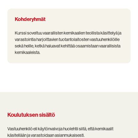
Kohderyhmät
Kurssi soveltuu vaarallisten kemikaalien teollista käsittelyä ja
varastointia harjoittavien tuotantolaitosten vastuuhenkilöille
sekä heille, ketkä haluavat kehittää osaamistaan vaarallisista
kemikaaleista.
Koulutuksen sisältö
Vastuuhenkilö eli käytönvalvoja huolehtii siitä, että kemikaalit
käsitellään ja varastoidaan asianmukaisesti.