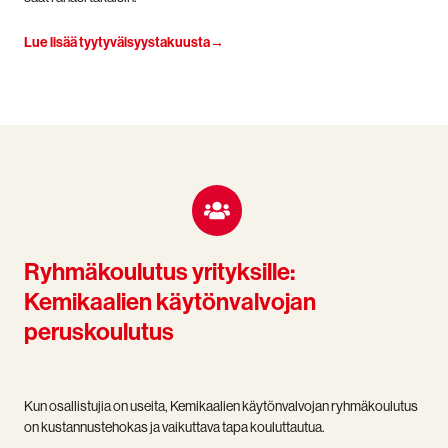
Lue lisää tyytyväisyystakuusta→
Ryhmäkoulutus yrityksille:
Kemikaalien käytönvalvojan
peruskoulutus
Kun osallistujia on useita,
Kemikaalien käytönvalvojan ryhmäkoulutus
on kustannustehokas ja vaikuttava tapa kouluttautua.