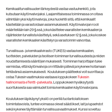
Kemikaaliturvallisuuden tärkeydestä vastaa vastuuhenkilö, jota
kutsutaan käytönvalvojaksi. Laajamittaisessa toiminnassa on oltava
vähintään yksi käytönvalvoja, joka huolehtii siitä, että kemikaalit
käsitellään ja varastoidaan asianmukaisesti. Käytönvalvojan rooli
määritellään lain 29 §:ssä, joka käsittelee vaarallisten kemikaalien ja
räjähteiden turvallista käsittelyä, sekä asetuksen 12 §:ssä, joka koskee
vaarallisten kemikaalien käsittelyn ja varastoinnin valvontaa.
Turvallisuus- ja kemikaalivirasto (TUKES) vastaa kemikaalien,
tuotteiden, palveluiden ja teollisen toiminnan turvallisuudesta ja niiden
noudattamisesta sääntöjen mukaisesti. Toiminnan harjoittajan tulee
varmistaa, että käytönvalvoja on riittävän pätevä ja kykenee hoitamaan
tehtävänsä asianmukaisesti. Koulutuksen päätteeksi voit suorittaa ja
ostaa Tukesin vaatimuksia vastaava loppukokeen
Tukesin
hallinoimasta eTentti -palvelusta
. Loppukokeen hyväksytystä
suorituksesta saa valmiudet toimia kemikaalien käytönvalvojana.
Koulutuksen läpikäynyt yksilö on perillä tuotantolaitoksen
toimintatavoista, tuntee voimassa olevat säädökset, lait ja lupaehdot
sekä kykenee täyttämään turvallisuusvaatimukset. Kurssi soveltuu