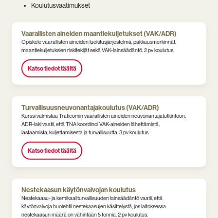
Koulutusvaatimukset
Vaarallisten aineiden maantiekuljetukset (VAK/ADR)
Opiskele vaarallisten aineiden luokitusjärjestelmä, pakkausmerkinnät,
maantiekuljetuksien riskitekijät sekä VAK-lainsäädäntö. 2 pv koulutus.
Katso tiedot täältä
Turvallisuusneuvonantajakoulutus (VAK/ADR)
Kurssi valmistaa Traficomin vaarallisten aineiden neuvonantajatutkintoon.
ADR-laki vaatii, että TNA koordinoi VAK-aineiden lähettämistä,
lastaamista, kuljettamisesta ja turvallisuutta. 3 pv koulutus.
Katso tiedot täältä
Nestekaasun käytönvalvojan koulutus
Nestekaasu- ja kemikaaliturvallisuuden lainsäädäntö vaatii, että
käytönvalvoja huolehtii nestekaasujen käsittelystä, jos laitoksessa
nestekaasun määrä on vähintään 5 tonnia. 2 pv koulutus.