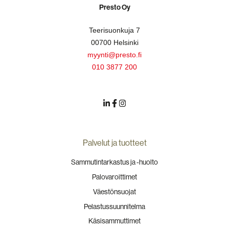
Presto Oy
Teerisuonkuja 7
00700 Helsinki
myynti@presto.fi
010 3877 200
Palvelut ja tuotteet
Sammutintarkastus ja -huolto
Palovaroittimet
Väestönsuojat
Pelastussuunnitelma
Käsisammuttimet