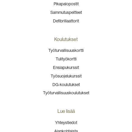
Pikapalopostit
Sammutuspeitteet
Defibrillaattorit
Koulutukset
Työturvallisuuskortti
Tulityökortti
Ensiapukurssit
Työsuojelukurssit
DG-koulutukset
Työturvallisuuskoulutukset
Lue lisää
Yhteystiedot
Ajankohtaista