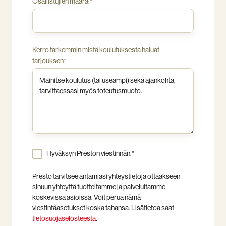
Osallistujien määrä:
*
Kerro tarkemmin mistä koulutuksesta haluat
tarjouksen
*
Hyväksyn Preston viestinnän.
*
Presto tarvitsee antamiasi yhteystietoja ottaakseen
sinuun yhteyttä tuotteitamme ja palveluitamme
koskevissa asioissa. Voit perua nämä
viestintäasetukset koska tahansa. Lisätietoa saat
tietosuojaselosteesta
.