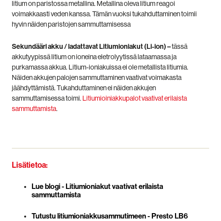
litium on paristossa metallina. Metallina oleva litium reagoi
voimakkaasti veden kanssa. Tämän vuoksi tukahduttaminen toimii
hyvin näiden paristojen sammuttamisessa
Sekundääri akku / ladattavat Litiumioniakut (Li-ion) –
tässä
akkutyypissä litium on ioneina eletrolyytissä lataamassa ja
purkamassa akkua. Litium-ioniakuissa ei ole metallista litiumia.
Näiden akkujen palojen sammuttaminen vaativat voimakasta
jäähdyttämistä. Tukahduttaminen ei näiden akkujen
sammuttamisessa toimi.
Litiumioiniakkupalot vaativat erilaista
sammuttamista
.
Lisätietoa:
Lue blogi - Litiumioniakut vaativat erilaista
sammuttamista
Tutustu litiumioniakkusammutimeen - Presto LB6