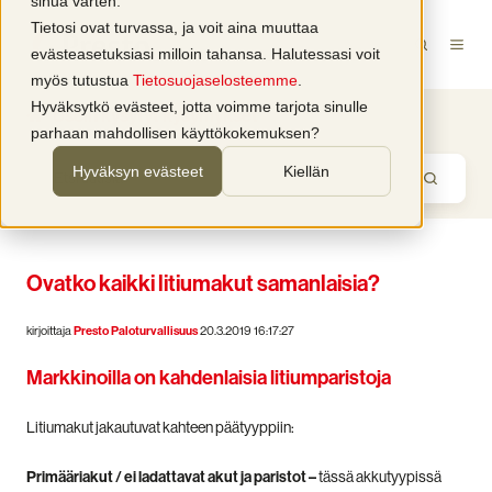
sinua varten.
Tietosi ovat turvassa, ja voit aina muuttaa
evästeasetuksiasi milloin tahansa. Halutessasi voit
myös tutustua
Tietosuojaselosteemme
.
Hyväksytkö evästeet, jotta voimme tarjota sinulle
Usein kysytyt kysymykset
parhaan mahdollisen käyttökokemuksen?
Hyväksyn evästeet
Kiellän
Ovatko kaikki litiumakut samanlaisia?
kirjoittaja
Presto Paloturvallisuus
20.3.2019 16:17:27
Markkinoilla on kahdenlaisia litiumparistoja
Litiumakut jakautuvat kahteen päätyyppiin:
Primääriakut / ei ladattavat akut ja paristot –
tässä akkutyypissä