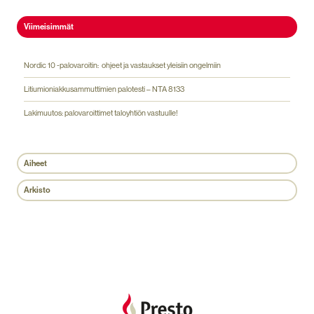
Viimeisimmät
Nordic 10 -palovaroitin: ohjeet ja vastaukset yleisiin ongelmiin
Litiumioniakkusammuttimien palotesti – NTA 8133
Lakimuutos: palovaroittimet taloyhtiön vastuulle!
Aiheet
Arkisto