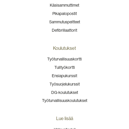
Käsisammuttimet
Pikapalopostit
Sammutuspeitteet
Defibrillaattorit
Koulutukset
Työturvallisuuskortti
Tulityökortti
Ensiapukurssit
Työsuojelukurssit
DG-koulutukset
Työturvallisuuskoulutukset
Lue lisää