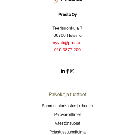
Presto Oy
Teerisuonkuja 7
00700 Helsinki
myynti@presto.fi
010 3877 200
Palvelut ja tuotteet
Sammutintarkastus ja -huolto
Palovaroittimet
Väestönsuojat
Pelastussuunnitelma