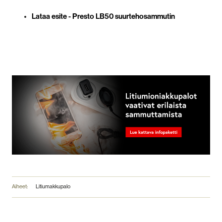
Lataa esite - Presto LB50 suurtehosammutin
Aiheet:
Litiumakkupalo