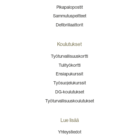
Pikapalopostit
Sammutuspeitteet
Defibrillaattorit
Koulutukset
Työturvallisuuskortti
Tulityökortti
Ensiapukurssit
Työsuojelukurssit
DG-koulutukset
Työturvallisuuskoulutukset
Lue lisää
Yhteystiedot