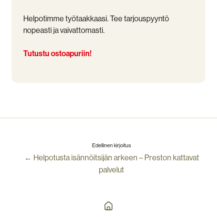
Helpotimme työtaakkaasi. Tee tarjouspyyntö
nopeasti ja vaivattomasti.
Tutustu ostoapuriin!
Edellinen kirjoitus
← Helpotusta isännöitsijän arkeen – Preston kattavat
palvelut