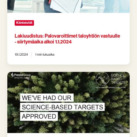
Kiinteistöt
Lakiuudistus: Palovaroittimet taloyhtiön vastuulle
- siirtymäaika alkoi 1.1.2024
19.1.2024
1 min lukuaika
Presto
Groupin
ilmastotavoitteet
hyväksytty
–
vastuullisuustyö
etenee