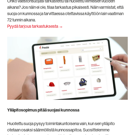
Onko väestönsuojasi tarkastettu tai huollettu viimeisen vuoden
aikana? Jos näin ei ole, tilaa tarkastus pikaisesti. Näin varmistat, että
suoja on kunnossa ja tarvittaessa otettavissa käyttöön lain vaatiman
72 tunnin aikana.
Pyydä tarjous tarkastuksesta →
Ylläpitosopimus pitää suojasi kunnossa
Huollettu suoja pysyy toimintakuntoisena vain, kun sen ylläpito
otetaan osaksi säännöllistä kunnossapitoa. Suosittelemme