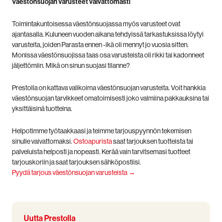
Väestönsuojan varusteet vaivattomasti
Toimintakuntoisessa väestönsuojassa myös varusteet ovat
ajantasalla. Kuluneen vuoden aikana tehdyissä tarkastuksissa löytyi
varusteita, joiden Parasta ennen -ikä oli mennyt jo vuosia sitten.
Monissa väestönsuojissa taas osa varusteista oli rikki tai kadonneet
jäljettömiin. Mikä on sinun suojasi tilanne?
Prestolla on kattava valikoima väestönsuojan varusteita. Voit hankkia
väestönsuojan tarvikkeet omatoimisesti joko valmiina pakkauksina tai
yksittäisinä tuotteina.
Helpotimme työtaakkaasi ja teimme tarjouspyynnön tekemisen
sinulle vaivattomaksi.
Ostoapurista
saat tarjouksen tuotteista tai
palveluista helposti ja nopeasti. Kerää vain tarvitsemasi tuotteet
tarjouskoriin ja saat tarjouksen sähköpostiisi.
Pyydä tarjous väestönsuojan varusteista →
Uutta Prestolla