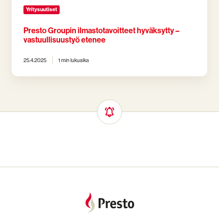
Yritysuutiset
Presto Groupin ilmastotavoitteet hyväksytty –
vastuullisuustyö etenee
25.4.2025
1 min lukuaika