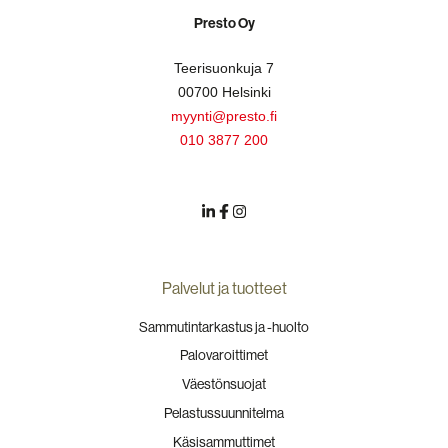
Presto Oy
Teerisuonkuja 7
00700 Helsinki
myynti@presto.fi
010 3877 200
Palvelut ja tuotteet
Sammutintarkastus ja -huolto
Palovaroittimet
Väestönsuojat
Pelastussuunnitelma
Käsisammuttimet