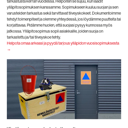
tarkastusta kerran vuodessa. Helpoiten se sujuu, kun laadit
ylläpitosopimuksen kanssamme. Sopimukseen kuuluu suojan ja sen
varusteiden tarkastus sekä tarvittavat tiiveyskokeet. Dokumentoimme
tehdyt toimenpiteet ja olemme yhteydessä, jos löydämme puutteita tai
korjattavaa. Pidämme huolen, että suojasi pysyy kunnossa myös
jatkossa. Ylläpitosopimus sopii asiakkaille, joiden suoja on
tarkastettu ja/tai tiiveyskoe tehty.
Helpota omaa arkeasi ja pyydä tarjous ylläpidon vuosisopimuksesta
→