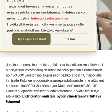
sinua varten.
Tietosi ovat turvassa, ja voit aina muuttaa
evästeasetuksiasi milloin tahansa. Halutessasi voit
Kiinteistöt
Väestönsuojat
myös tutustua
Tietosuojaselosteemme
.
Nyt on aika kunnostaa väestönsuojat
Hyväksytkö evästeet, jotta voimme tarjota sinulle
parhaan mahdollisen käyttökokemuksen?
kirjoittaja
Presto Paloturvallisuus
1 min lukuaika
23.2.2023
Hyväksyn evästeet
Kiellän
Jokainen suomalainen muistaa, että turvallisuustilanne muuttui vuosi
sitten ja huoli väestönsuojien kunnosta nousi pintaan. Suomessa on
noin 50 000 väestönsuojaa, joissa on paikkoja noin 4,8 miljoonalle
ihmiselle. Kuluneen vuoden aikana me prestolaiset olemme laittaneet
kuntoon reilut 2000 väestönsuojaa. Mutta vielä on tehtävää, sillä
lukuisat suojat ovat edelleen huoltamattomana ja ovat olleet niin jo
pitkiä aikoja.
Kiinteistön omistaja, nyt on viimeistään tartuttava
toimeen!