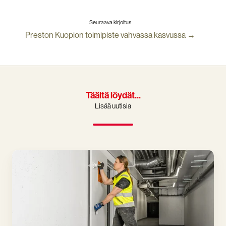
Seuraava kirjoitus
Preston Kuopion toimipiste vahvassa kasvussa →
Täältä löydät...
Lisää uutisia
Väestönsuoja-
info
on
tiivis
tietopaketti