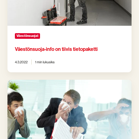
Väestönsuojat
Väestönsuoja-info on tiivis tietopaketti
4.3.2022
1 min lukuaika
Lakiuudistus:
Palovaroittimet
taloyhtiön
vastuulle
-
siirtymäaika
alkoi
1.1.2024