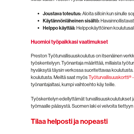
Joustava toteutus:
Aloita silloin kun sinulle s
Käytännönläheinen sisältö:
Havainnollistavat
Helppo käyttää:
Helppokäyttöinen koulutusa
Huomioi työpaikkasi vaatimukset
Preston Työturvallisuuskoulutus on itsenäinen verkko
työskentelyyn. Työnantaja määrittää, millaista työturv
hyväksytä täysin verkossa suoritettavaa koulutusta.
koulutusta. Meiltä saat myös
Työturvallisuuskortti®
työnantajaltasi, kumpi vaihtoehto käy teille.
Työskentelyn edellyttämät turvallisuuskoulutukset ja
työmaalle pääsystä. Suomen laki ei velvoita tiettyy
Tilaa helposti ja nopeasti