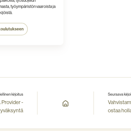
öpaikoilla, työsuojelun
nasta, työympäristön vaaroista ja
ijöistä.
koulutukseen
ellinen kirjoitus
Seuraava kirjoi
 Provider -
Vahvista
yväksyntä
ostaa holl