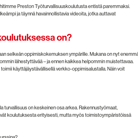
 kehitimme Preston Työturvallisuuskoulutusta entistä paremmaksi.
eämpi ja täynnä havainnollistavia videoita, jotka auttavat
skoulutuksessa on?
aan selkeän oppimiskokemuksen ympärille. Mukana on nyt enemm
elpommin lähestyttävää – ja ennen kaikkea helpommin muistettavaa.
 toimii käyttäjäystävällisellä verkko-oppimisalustalla. Näin voit
oilla turvallisuus on keskeinen osa arkea. Rakennustyömaat,
ötyvät koulutuksesta erityisesti, mutta myös toimistoympäristöissä
kurssina?