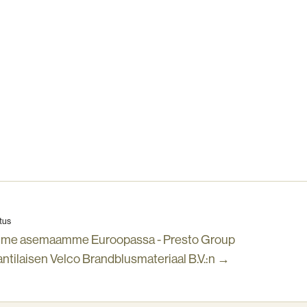
tus
mme asemaamme Euroopassa - Presto Group
antilaisen Velco Brandblusmateriaal B.V.:n →