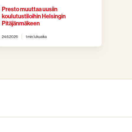
Presto muuttaa uusiin
koulutustiloihin Helsingin
Pitäjänmäkeen
24.6.2026
1 min lukuaika