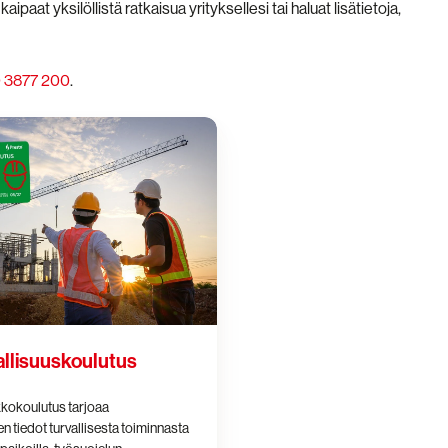
ipaat yksilöllistä ratkaisua yrityksellesi tai haluat lisätietoja,
 3877 200
.
skoulutus
allisuuskoulutus
kkokoulutus tarjoaa
en tiedot turvallisesta toiminnasta