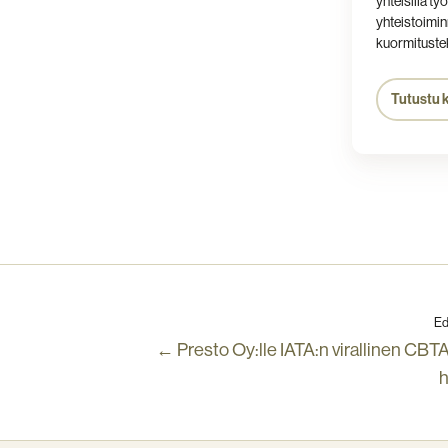
yhteisillä ty
yhteistoimin
kuormitustek
Tutustu 
Ed
← Presto Oy:lle IATA:n virallinen CBTA
h