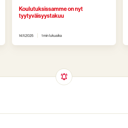
Koulutuksissamme on nyt
tyytyväisyystakuu
14.11.2025
1 min lukuaika