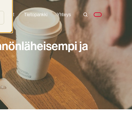
oimialat
Tietopankki
Yhteys
ännönläheisempi ja