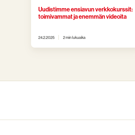
Uudistimme ensiavun verkkokurssit:
toimivammat ja enemmän videoita
24.2.2025
2 min lukuaika