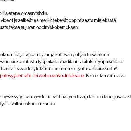
opii ja etene omaan tahtiin.
 videot ja selkeät esimerkit tekevät oppimisesta mielekästä.
lusta takaa sujuvan oppimiskokemuksen.
koulutus ja tarjoaa hyvän ja kattavan pohjan turvalliseen
allisuuskoulutusta työpaikalla vaaditaan. Joillakin työpaikoilla ei
 Toisilla taas edellytetään nimenomaan Työturvallisuuskortti®-
 -pätevyyden lähi- tai webinaarikoulutuksena
. Kannattaa varmistaa
 hyväksytyt pätevyydet määrittää työn tilaaja tai muu taho, joka vas
n työturvallisuuskoulutukseen.