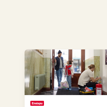
Uudistimme
ensiavun
verkkokurssit:
toimivammat
ja
enemmän
videoita
Ensiapu