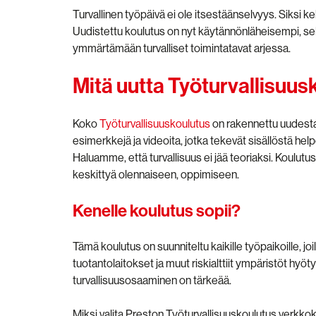
Turvallinen työpäivä ei ole itsestäänselvyys. Siksi
Uudistettu koulutus on nyt käytännönläheisempi, selk
ymmärtämään turvalliset toimintatavat arjessa.
Mitä uutta Työturvallisuu
Koko
Työturvallisuuskoulutus
on rakennettu uudest
esimerkkejä ja videoita, jotka tekevät sisällöstä h
Haluamme, että turvallisuus ei jää teoriaksi. Koulutus
keskittyä olennaiseen, oppimiseen.
Kenelle koulutus sopii?
Tämä koulutus on suunniteltu kaikille työpaikoille, j
tuotantolaitokset ja muut riskialttiit ympäristöt hy
turvallisuusosaaminen on tärkeää.
Miksi valita Preston Työturvallisuuskoulutus verkko