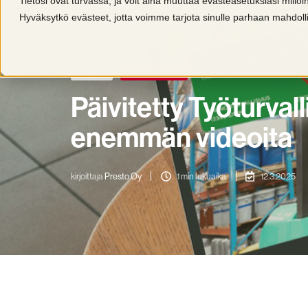
Tietosi ovat turvassa, ja voit aina muuttaa evästeasetuksiasi millo
Hyväksytkö evästeet, jotta voimme tarjota sinulle parhaan mahdo
Koulutus
Työturvallisuus
Päivitetty Työturva
enemmän videoita
kirjoittaja
Presto Oy
1 min lukuaika
12.3.2025