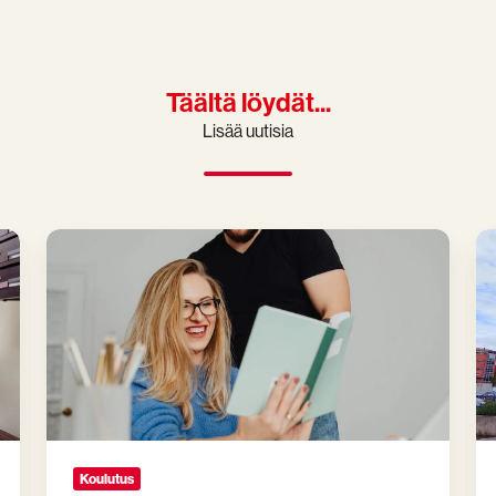
Täältä löydät...
Lisää uutisia
Koulutuksissamme
Pr
on
mu
nyt
uu
tyytyväisyystakuu
ko
He
Pi
Koulutus