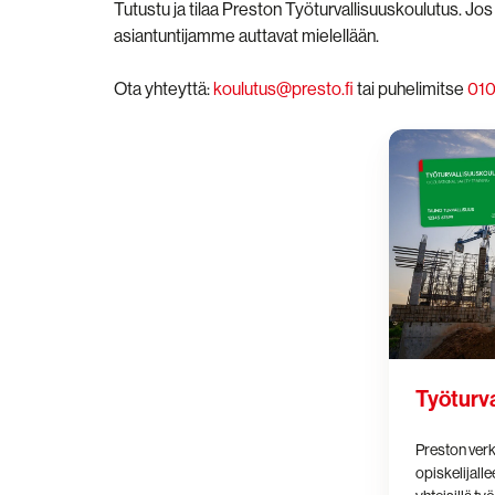
Tutustu ja tilaa Preston Työturvallisuuskoulutus. Jos ka
asiantuntijamme auttavat mielellään.
Ota yhteyttä:
koulutus@presto.fi
tai puhelimitse
010
Työturvallisuu
Työturv
Preston ver
opiskelijalle