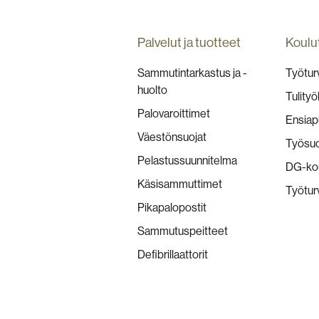
Palvelut ja tuotteet
Koulu
Sammutintarkastus ja -
Työturv
huolto
Tulityö
Palovaroittimet
Ensiap
Väestönsuojat
Työsuo
Pelastussuunnitelma
DG-kou
Käsisammuttimet
Työtur
Pikapalopostit
Sammutuspeitteet
Defibrillaattorit