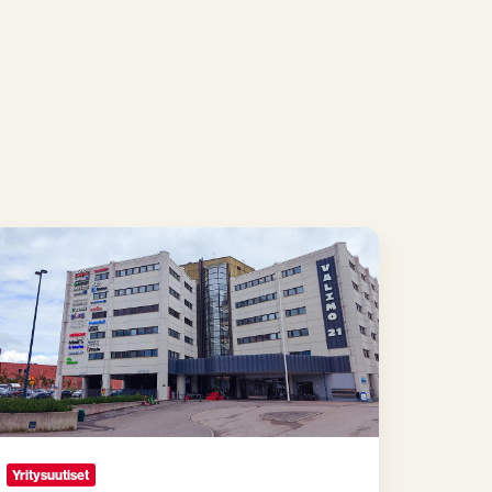
esto
uttaa
siin
ulutustiloihin
lsingin
täjänmäkeen
Yritysuutiset