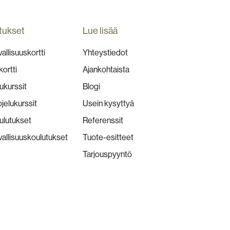
tukset
Lue lisää
allisuuskortti
Yhteystiedot
kortti
Ajankohtaista
ukurssit
Blogi
jelukurssit
Usein kysyttyä
lutukset
Referenssit
vallisuuskoulutukset
Tuote-esitteet
Tarjouspyyntö