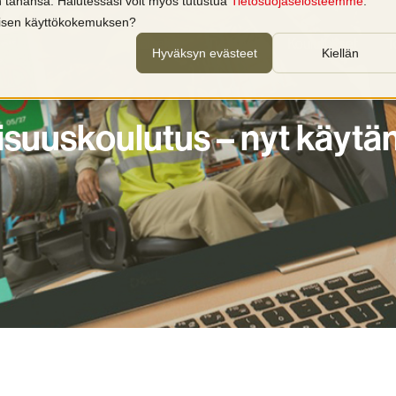
in tahansa. Halutessasi voit myös tutustua
Tietosuojaselosteemme
.
llisen käyttökokemuksen?
Palvelut
Tuotteet
Koulutukset
T
Hyväksyn evästeet
Kiellän
llisuuskoulutus – nyt käyt