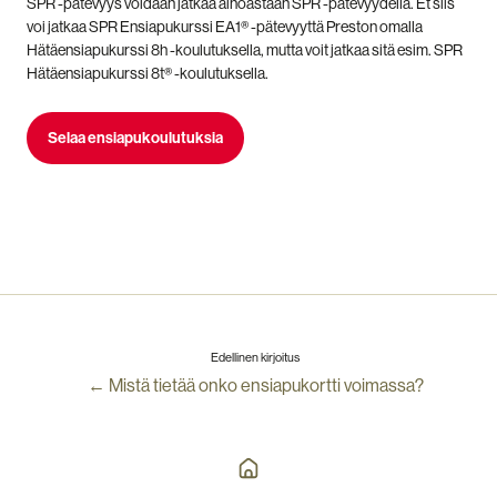
SPR -pätevyys voidaan jatkaa ainoastaan SPR -pätevyydellä. Et siis
voi jatkaa SPR Ensiapukurssi EA1® -pätevyyttä Preston omalla
Hätäensiapukurssi 8h -koulutuksella, mutta voit jatkaa sitä esim. SPR
Hätäensiapukurssi 8t® -koulutuksella.
Selaa ensiapukoulutuksia
Edellinen kirjoitus
← Mistä tietää onko ensiapukortti voimassa?