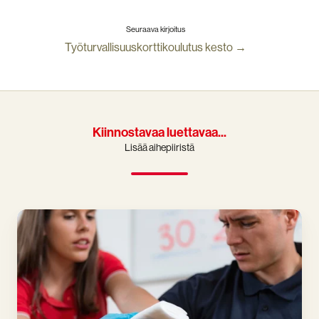
Seuraava kirjoitus
Työturvallisuuskorttikoulutus kesto →
Kiinnostavaa luettavaa...
Lisää aihepiiristä
Euroopan
elvytysneuvoston
uudet
ensiapuohjeet
on
julkaistu