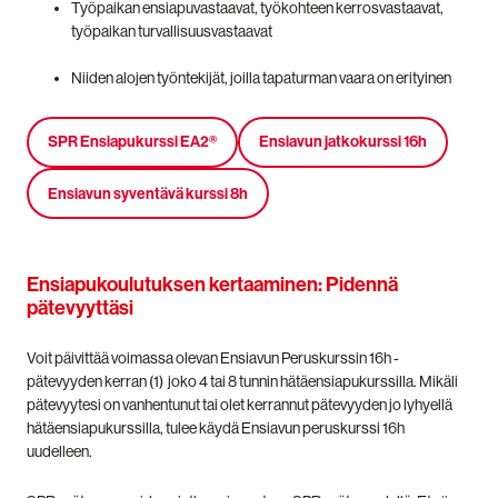
Työpaikan ensiapuvastaavat, työkohteen kerrosvastaavat,
työpaikan turvallisuusvastaavat
Niiden alojen työntekijät, joilla tapaturman vaara on erityinen
SPR Ensiapukurssi EA2®
Ensiavun jatkokurssi 16h
Ensiavun syventävä kurssi 8h
Ensiapukoulutuksen kertaaminen: Pidennä
pätevyyttäsi
Voit päivittää voimassa olevan Ensiavun Peruskurssin 16h -
pätevyyden kerran (1) joko 4 tai 8 tunnin hätäensiapukurssilla. Mikäli
pätevyytesi on vanhentunut tai olet kerrannut pätevyyden jo lyhyellä
hätäensiapukurssilla, tulee käydä Ensiavun peruskurssi 16h
uudelleen.