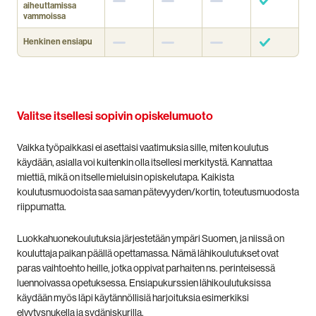
aiheuttamissa
vammoissa
Henkinen ensiapu
Valitse itsellesi sopivin opiskelumuoto
Vaikka työpaikkasi ei asettaisi vaatimuksia sille, miten koulutus
käydään, asialla voi kuitenkin olla itsellesi merkitystä. Kannattaa
miettiä, mikä on itselle mieluisin opiskelutapa. Kaikista
koulutusmuodoista saa saman pätevyyden/kortin, toteutusmuodosta
riippumatta.
Luokkahuonekoulutuksia järjestetään ympäri Suomen, ja niissä on
kouluttaja paikan päällä opettamassa. Nämä lähikoulutukset ovat
paras vaihtoehto heille, jotka oppivat parhaiten ns. perinteisessä
luennoivassa opetuksessa. Ensiapukurssien lähikoulutuksissa
käydään myös läpi käytännöllisiä harjoituksia esimerkiksi
elvytysnukella ja sydäniskurilla.