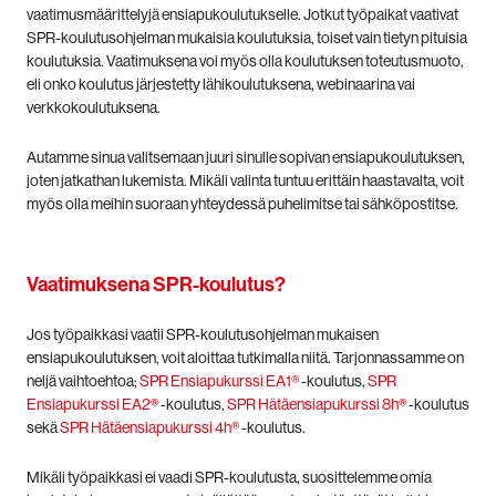
vaatimusmäärittelyjä ensiapukoulutukselle. Jotkut työpaikat vaativat
SPR-koulutusohjelman mukaisia koulutuksia, toiset vain tietyn pituisia
koulutuksia. Vaatimuksena voi myös olla koulutuksen toteutusmuoto,
eli onko koulutus järjestetty lähikoulutuksena, webinaarina vai
verkkokoulutuksena.
Autamme sinua valitsemaan juuri sinulle sopivan ensiapukoulutuksen,
joten jatkathan lukemista. Mikäli valinta tuntuu erittäin haastavalta, voit
myös olla meihin suoraan yhteydessä puhelimitse tai sähköpostitse.
Vaatimuksena SPR-koulutus?
Jos työpaikkasi vaatii SPR-koulutusohjelman mukaisen
ensiapukoulutuksen, voit aloittaa tutkimalla niitä. Tarjonnassamme on
neljä vaihtoehtoa;
SPR Ensiapukurssi EA1®
-koulutus,
SPR
Ensiapukurssi EA2®
-koulutus,
SPR Hätäensiapukurssi 8h®
-koulutus
sekä
SPR Hätäensiapukurssi 4h®
-koulutus.
Mikäli työpaikkasi ei vaadi SPR-koulutusta, suosittelemme omia