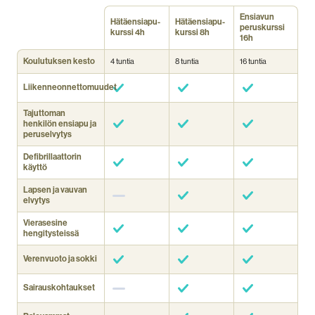
Ensiavun
Hätäensiapu­
Hätäensiapu­
perus­kurssi
kurssi 4h
kurssi 8h
16h
Koulutuksen kesto
4 tuntia
8 tuntia
16 tuntia
Liikenneonnettomuudet
Tajuttoman
henkilön ensiapu ja
peruselvytys
Defibrillaattorin
käyttö
Lapsen ja vauvan
elvytys
Vierasesine
hengitysteissä
Verenvuoto ja sokki
Sairauskohtaukset