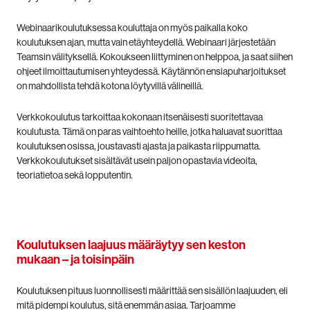
Webinaarikoulutuksessa kouluttaja on myös paikalla koko
koulutuksen ajan, mutta vain etäyhteydellä. Webinaari järjestetään
Teamsin välityksellä. Kokoukseen liittyminen on helppoa, ja saat siihen
ohjeet ilmoittautumisen yhteydessä. Käytännön ensiapuharjoitukset
on mahdollista tehdä kotona löytyvillä välineillä.
Verkkokoulutus tarkoittaa kokonaan itsenäisesti suoritettavaa
koulutusta. Tämä on paras vaihtoehto heille, jotka haluavat suorittaa
koulutuksen osissa, joustavasti ajasta ja paikasta riippumatta.
Verkkokoulutukset sisältävät usein paljon opastavia videoita,
teoriatietoa sekä lopputentin.
Koulutuksen laajuus määräytyy sen keston
mukaan – ja toisinpäin
Koulutuksen pituus luonnollisesti määrittää sen sisällön laajuuden, eli
mitä pidempi koulutus, sitä enemmän asiaa. Tarjoamme