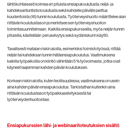
lähtökohtaisesti kolmea eri pituista ensiapukoulutusta: neljä- ja
kahdeksantuntista koulutusta sekä kahdelle päivälle jaettua
kuudentoista (16) tunnin koulutusta. Työterveyshuolto määrittelee alan
riittävän koulutustason ja merkitsee sen työterveyshuollon
toimintasuunnitelmaan. Kaikilla ensiapukursseilla, myös neljän tunnin
pituisilla, käsitellään peruselvytys sekä sydäniskurin käyttö.
Tavallisesti matalan riskin aloilla, esimerkiksi toimistotyössä, riittää
neljän tai kahdeksan tunnin hätäensiapukoulutus. Vaatimuksena
kaikilla työpaikoilla on kiintiö vähintään 5 % työvoimasta , jotka ovat
käyneet laajemman kahden päivän koulutuksen.
Korkean riskin aloilla, kuten teollisuudessa, vaatimuksena on usein
aina kahden päivän ensiapukoulutus. Tarkistathan kuitenkin aina
riittävän koulutustason työpaikkaselvityksestä tai
työterveydenhuollostasi.
Ensiapukurssien lähi- ja webinaaritoteutuksien sisältö