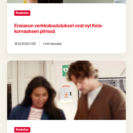
Koulutus
Ensiavun verkkokoulutukset ovat nyt Kela-
korvauksen piirissä
18.12.2025 0:30
1 min lukuaika
Mitä
teen,
jos
ensiapukortti
on
vanhentunut?
Koulutus