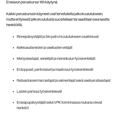
Ensiavun peruskurssi 16h käytynä.
Kaikki peruskurssin käyneet ovat tervetulleita jatkokoulutukseen,
mutta erityisesti jatkokoulutusta suositellaan tai vaaditaan seuraavilta
henkilöiltä:
Rinnepäivystäjät ja Ski patrol koulutukseen osallistuvat
Kelkkasafareiden ja vaellusten vetäjät
Meripelastajat, veneilijät ja merenkulun työskentelijät
Eräoppaat, partiolaiset ja maatossa työskentelevät
Ratsastuksen harrastajat ja valmentajat sekä vaellusratsastajat
Lasten parissa työskentelevät
Ensiapupäivystäjät sekä VPK toiminnassa mukana olevat
henkilöt