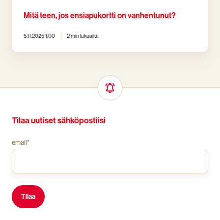
Mitä teen, jos ensiapukortti on vanhentunut?
5.11.2025 1:00
2 min lukuaika
Tilaa uutiset sähköpostiisi
email
*