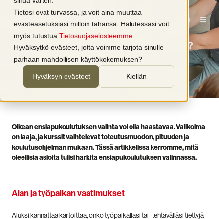
sinua varten.
Tietosi ovat turvassa, ja voit aina muuttaa
evästeasetuksiasi milloin tahansa. Halutessasi voit
Koulutus
ensiapu
myös tutustua
Tietosuojaselosteemme
.
Miten valitsen oikean ensiapukoulutuksen?
Hyväksytkö evästeet, jotta voimme tarjota sinulle
parhaan mahdollisen käyttökokemuksen?
kirjoittaja
Presto Oy
3 min lukuaika
10.10.2025 10:32
Hyväksyn evästeet
Kiellän
Oikean ensiapukoulutuksen valinta voi olla haastavaa. Valikoima
on laaja, ja kurssit vaihtelevat toteutusmuodon, pituuden ja
koulutusohjelman mukaan. Tässä artikkelissa kerromme, mitä
oleellisia asioita tulisi harkita ensiapukoulutuksen valinnassa.
Alan ja työpaikan vaatimukset
Aluksi kannattaa kartoittaa, onko työpaikallasi tai -tehtävälläsi tiettyjä