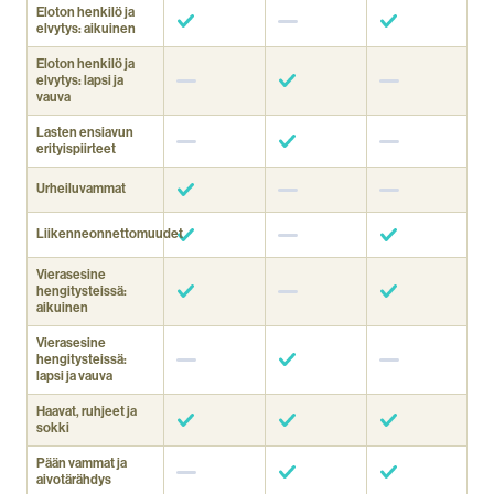
Eloton henkilö ja
elvytys: aikuinen
Eloton henkilö ja
elvytys: lapsi ja
vauva
Lasten ensiavun
erityispiirteet
Urheiluvammat
Liikenneonnettomuudet
Vierasesine
hengitysteissä:
aikuinen
Vierasesine
hengitysteissä:
lapsi ja vauva
Haavat, ruhjeet ja
sokki
Pään vammat ja
aivotärähdys