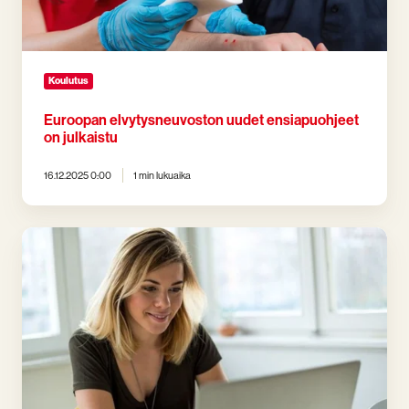
Koulutus
Euroopan elvytysneuvoston uudet ensiapuohjeet
on julkaistu
16.12.2025 0:00
1 min lukuaika
Ensiavun
verkkokoulutukset
ovat
nyt
Kela-
korvauksen
piirissä