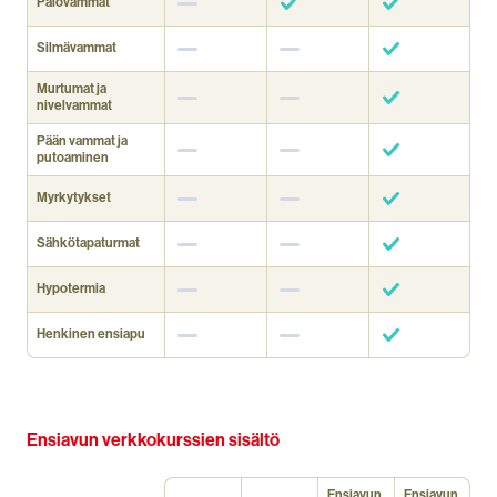
Palovammat
Silmävammat
Murtumat ja
nivelvammat
Pään vammat ja
putoaminen
Myrkytykset
Sähkötapaturmat
Hypotermia
Henkinen ensiapu
Ensiavun verkkokurssien sisältö
Ensiavun
Ensiavun