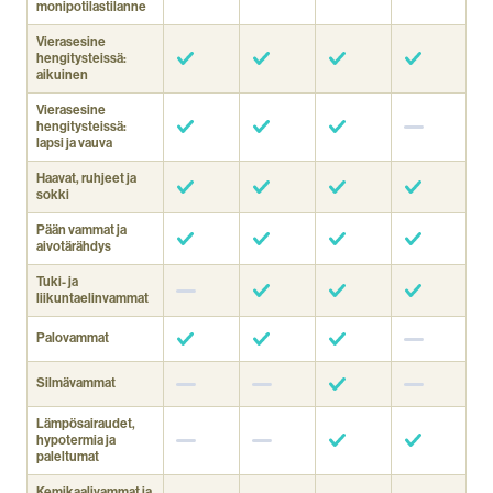
monipotilastilanne
Vierasesine
hengitysteissä:
aikuinen
Vierasesine
hengitysteissä:
lapsi ja vauva
Haavat, ruhjeet ja
sokki
Pään vammat ja
aivotärähdys
Tuki- ja
liikuntaelinvammat
Palovammat
Silmävammat
Lämpösairaudet,
hypotermia ja
paleltumat
Kemikaalivammat ja