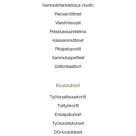
Sammutintarkastus ja -huolto
Palovaroittimet
Väestönsuojat
Pelastussuunnitelma
Käsisammuttimet
Pikapalopostit
Sammutuspeitteet
Defibrillaattorit
Koulutukset
Työturvallisuuskortti
Tulityökortti
Ensiapukurssit
Työsuojelukurssit
DG-koulutukset