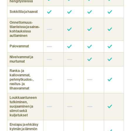
hengitysteissä
Sokkitila ja haavat
Onnettomuus­
tilanteissa ja sairas­
kohtauksissa
auttaminen
Palovammat
Nivelvammat ja
murtumat
Ranka- ja
kallovammat,
pehmytkudos-,
rasitus- ja
lihasvammat
Loukkaantuneen
tutkiminen,
suojaaminen ja
siirrot sekä
kuljetukset
Ensiapu ja ehkäisy
kylmän ja lämmön