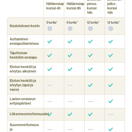
Hätäensiapu­
Hätäensiapu­
perus­
jatko­
kurssi 4h
kurssi 8h
kurssi
kurssi
16h
16h
3 tuntia*
6 tuntia*
12 tuntia*
12 tuntia*
Koulutuksen kesto
Auttaminen
ensiaputilanteissa
Tajuttoman
henkilön ensiapu
Eloton henkilö ja
elvytys: aikuinen
Eloton henkilö ja
elvytys: lapsi ja
vauva
Lasten ensiavun
erityispiirteet
Liikenneonnettomuudet
Suuronnettomuus
ja