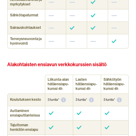
myrkytykset
Sähkötapaturmat
Sairauskohtaukset
Terveysneuvonta ja
hyvinvointi
Alakohtaisten ensiavun verkkokurssien sisältö
Liikunta-alan
Lasten
Sähkötyön
hätäensiapu­
hätäensiapu­
hätäensiapu­
kurssi 4h
kurssi 4h
kurssi 4h
Koulutuksen kesto
3 tuntia*
3 tuntia*
3 tuntia*
Auttaminen
ensiaputilanteissa
Tajuttoman
henkilön ensiapu