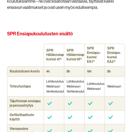
koulutuksiamme – ne ovat sisällöltään vastaavia, täyttävät kaikki
ensiavun vaatimukset ja ovat usein myös edullisempia.
SPR Ensiapukoulutusten sisältö
SPR
SPR
SPR
SPR
Ensiapu­
Ensiapu­
Hätäensiapu­
Hätäensiapu­
kurssi
kurssi
kurssi 4t®
kurssi 8t®
EA1®
EA2®
Koulutuksen kesto
4h
8h
16h
8h
Lähikoulutus
Lähikoulutus
Lähikoulutus
Toteutustapa
Webinaari
Webinaari
Webinaari
Webinaari
Verkkokoulutus
Verkkokoulutus
Tajuttoman ensiapu
ja peruselvytys
Defibrillaattorin
käyttö
Vierasesine