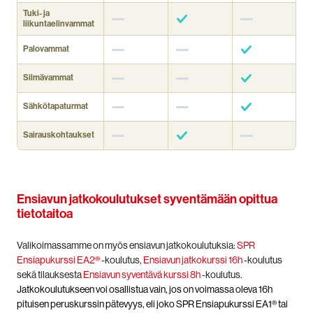
Tuki- ja
liikuntaelinvammat
Palovammat
Silmävammat
Sähkötapaturmat
Sairauskohtaukset
Ensiavun jatkokoulutukset syventämään opittua
tietotaitoa
Valikoimassamme on myös ensiavun jatkokoulutuksia:
SPR
Ensiapukurssi EA2®
-koulutus,
Ensiavun jatkokurssi 16h
-koulutus
sekä tilauksesta
Ensiavun syventävä kurssi 8h
-koulutus.
Jatkokoulutukseen voi osallistua vain, jos on voimassa oleva 16h
pituisen peruskurssin pätevyys, eli joko SPR Ensiapukurssi EA1® tai