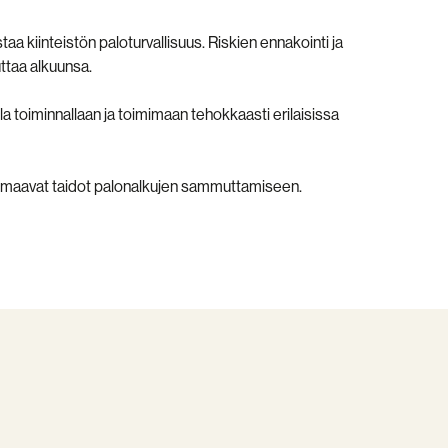
 kiinteistön paloturvallisuus. Riskien ennakointi ja
uttaa alkuunsa.
 toiminnallaan ja toimimaan tehokkaasti erilaisissa
ä omaavat taidot palonalkujen sammuttamiseen.