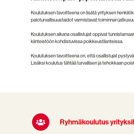
Koulutuksen tavoitteena on lisätä yrityksen henkilök
paloturvallisuustaidot varmistavat toiminnan jatkuvuu
Koulutuksen aikana osallistujat oppivat tunnistamaa
kiinteistöön kohdistuvissa poikkeustilanteissa.
Koulutuksen tavoitteena on, että osallistujat pysty
Lisäksi koulutus tähtää turvallisen ja tehokkaan poi
Ryhmäkoulutus yrityksill