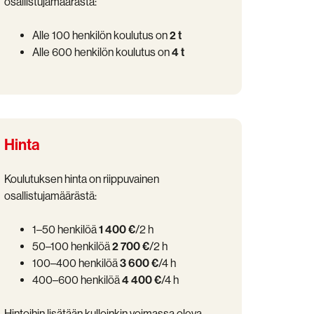
osallistujamäärästä:
Alle 100 henkilön koulutus on
2 t
Alle 600 henkilön koulutus on
4 t
Hinta
Koulutuksen hinta on riippuvainen
osallistujamäärästä:
1–50 henkilöä
1 400 €
/2 h
50–100 henkilöä
2 700 €
/2 h
100–400 henkilöä
3 600 €
/4 h
400–600 henkilöä
4 400 €
/4 h
Hintoihin lisätään kulloinkin voimassa oleva