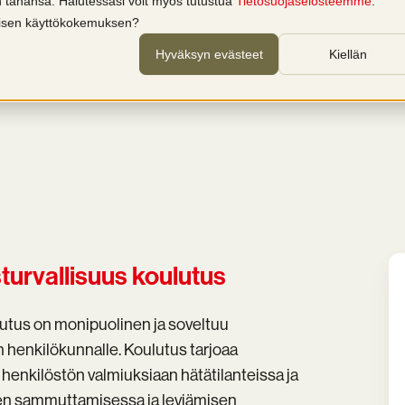
in tahansa. Halutessasi voit myös tutustua
Tietosuojaselosteemme
.
llisen käyttökokemuksen?
Palvelut
Tuotteet
Koulutukset
Toimialat
Tietopankk
Hyväksyn evästeet
Kiellän
sturvallisuus koulutus
ulutus on monipuolinen ja soveltuu
en henkilökunnalle. Koulutus tarjoaa
aa henkilöstön valmiuksiaan hätätilanteissa ja
jen sammuttamisessa ja leviämisen