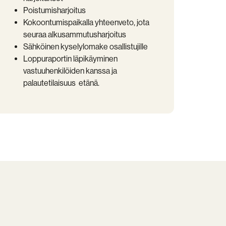
Poistumisharjoitus
Kokoontumispaikalla yhteenveto, jota
seuraa alkusammutusharjoitus
Sähköinen kyselylomake osallistujille
Loppuraportin läpikäyminen
vastuuhenkilöiden kanssa ja
palautetilaisuus etänä.