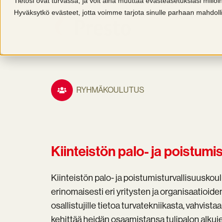
Tietosi ovat turvassa, ja voit aina muuttaa evästeasetuksiasi millo
Hyväksytkö evästeet, jotta voimme tarjota sinulle parhaan mahdo
RYHMÄKOULUTUS
Kiinteistön palo- ja poistumi
Kiinteistön palo- ja poistumisturvallisuusko
erinomaisesti eri yritysten ja organisaatioid
osallistujille tietoa turvatekniikasta, vahvist
kehittää heidän osaamistansa tulipalon alku