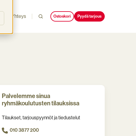
i
Yhteys
Ostoskori
Pyydä tarjous
Palvelemme sinua
ryhmäkoulutusten tilauksissa
Tilaukset, tarjouspyynnöt ja tiedustelut
010 3877 200