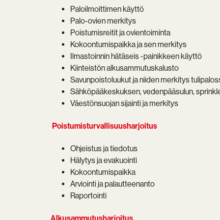
Paloilmoittimen käyttö
Palo-ovien merkitys
Poistumisreitit ja ovientoiminta
Kokoontumispaikka ja sen merkitys
Ilmastoinnin hätäseis -painikkeen käyttö
Kiinteistön alkusammutuskalusto
Savunpoistoluukut ja niiden merkitys tulipalos
Sähköpääkeskuksen, vedenpääsulun, sprinkl
Väestönsuojan sijainti ja merkitys
Poistumisturvallisuusharjoitus
Ohjeistus ja tiedotus
Hälytys ja evakuointi
Kokoontumispaikka
Arviointi ja palautteenanto
Raportointi
Alkusammutusharjoitus