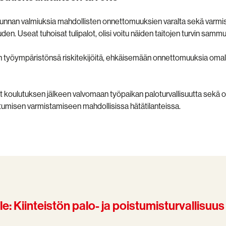
unnan valmiuksia mahdollisten onnettomuuksien varalta sekä varmistaa
den. Useat tuhoisat tulipalot, olisi voitu näiden taitojen turvin samm
n työympäristönsä riskitekijöitä, ehkäisemään onnettomuuksia omalla
vät koulutuksen jälkeen valvomaan työpaikan paloturvallisuutta sek
stumisen varmistamiseen mahdollisissa hätätilanteissa.
e: Kiinteistön palo- ja poistumisturvallisuus