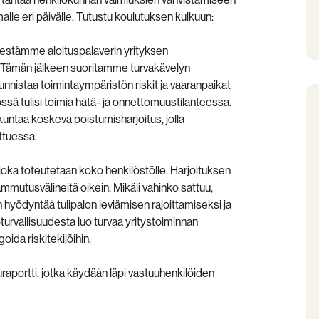
le eri päivälle. Tutustu koulutuksen kulkuun:
jestämme aloituspalaverin yrityksen
. Tämän jälkeen suoritamme turvakävelyn
nnistaa toimintaympäristön riskit ja vaaranpaikat
össä tulisi toimia hätä- ja onnettomuustilanteessa.
untaa koskeva poistumisharjoitus, jolla
ttuessa.
ka toteutetaan koko henkilöstölle. Harjoituksen
mmutusvälineitä oikein. Mikäli vahinko sattuu,
hyödyntää tulipalon leviämisen rajoittamiseksi ja
rvallisuudesta luo turvaa yritystoiminnan
oida riskitekijöihin.
raportti, jotka käydään läpi vastuuhenkilöiden