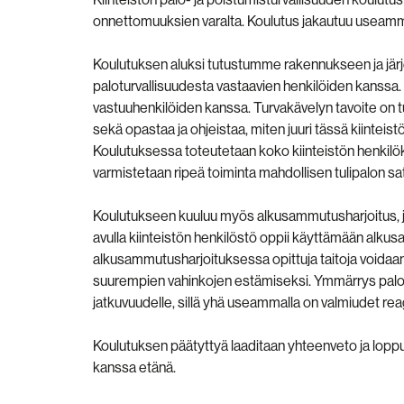
onnettomuuksien varalta. Koulutus jakautuu useammal
Koulutuksen aluksi tutustumme rakennukseen ja jär
paloturvallisuudesta vastaavien henkilöiden kanssa
vastuuhenkilöiden kanssa. Turvakävelyn tavoite on tu
sekä opastaa ja ohjeistaa, miten juuri tässä kiinteist
Koulutuksessa toteutetaan koko kiinteistön henkilök
varmistetaan ripeä toiminta mahdollisen tulipalon sa
Koulutukseen kuuluu myös alkusammutusharjoitus, jo
avulla kiinteistön henkilöstö oppii käyttämään alkusa
alkusammutusharjoituksessa opittuja taitoja voidaan 
suurempien vahinkojen estämiseksi. Ymmärrys palotu
jatkuvuudelle, sillä yhä useammalla on valmiudet reag
Koulutuksen päätyttyä laaditaan yhteenveto ja loppu
kanssa etänä.