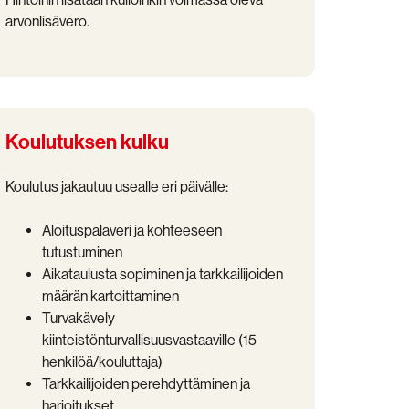
arvonlisävero.
Koulutuksen kulku
Koulutus jakautuu usealle eri päivälle:
Aloituspalaveri ja kohteeseen
tutustuminen
Aikataulusta sopiminen ja tarkkailijoiden
määrän kartoittaminen
Turvakävely
kiinteistönturvallisuusvastaaville (15
henkilöä/kouluttaja)
Tarkkailijoiden perehdyttäminen ja
harjoitukset