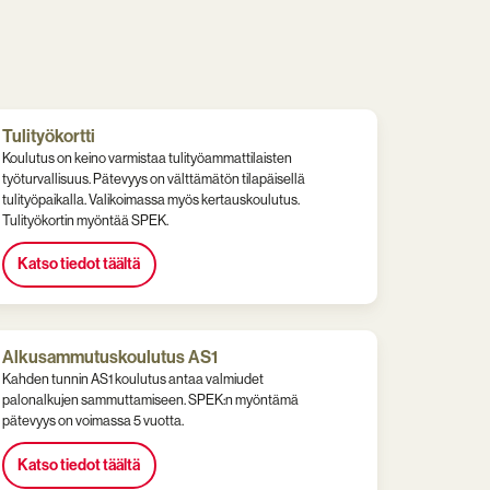
Tulityökortti
Koulutus on keino varmistaa tulityöammattilaisten
työturvallisuus. Pätevyys on välttämätön tilapäisellä
tulityöpaikalla. Valikoimassa myös kertauskoulutus.
Tulityökortin myöntää SPEK.
Katso tiedot täältä
Alkusammutuskoulutus AS1
Kahden tunnin AS1 koulutus antaa valmiudet
palonalkujen sammuttamiseen. SPEK:n myöntämä
pätevyys on voimassa 5 vuotta.
Katso tiedot täältä