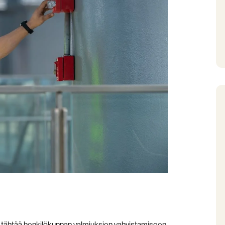
us tähtää henkilökunnan valmiuksien vahvistamiseen