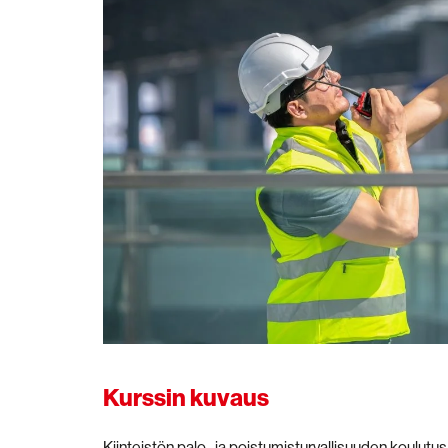
Kurssin kuvaus
Kiinteistön palo- ja poistumisturvallisuuden koulut