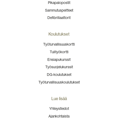
Pikapalopostit
Sammutuspeitteet
Defibrillaattorit
Koulutukset
Työturvallisuuskortti
Tulityökortti
Ensiapukurssit
Työsuojelukurssit
DG-koulutukset
Työturvallisuuskoulutukset
Lue lisää
Yhteystiedot
Ajankohtaista