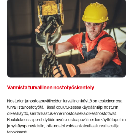
Varmista turvallinen nostotyöskentely
Nosturien ja nostoapuvälineiden turvallinen käyttö on keskeinen osa
turvallista nostotyötä. Tässä koulutuksessa käydään läpi nosturin
oikea käyttö, sen tarkastus ennen nostoa sekä oikeat nostotavat.
Koulutuksessa perehdytään myös nostoapuvälineiden käyttötapoihin
ja hylkäysperusteisiin, jotta nostot voidaan toteuttaa turvallisesti ja
tehokkaasti.