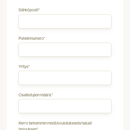
riskejä
ja
Sähköposti
*
henkilöstön
tarpeita.
Puhelinnumero
*
Yritys
*
Osallistujien määrä:
*
Kerro tarkemmin mistä koulutuksesta haluat
tarjouksen
*