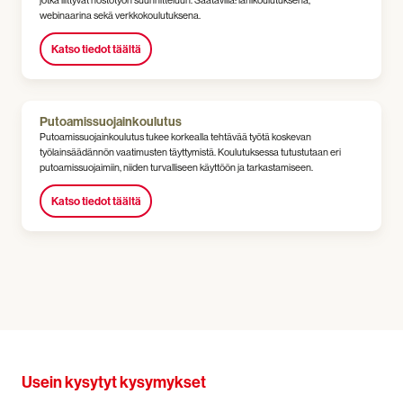
jotka liittyvät nostotyön suunnitteluun. Saatavilla: lähikoulutuksena,
webinaarina sekä verkkokoulutuksena.
Katso tiedot täältä
Putoamissuojainkoulutus
Putoamissuojainkoulutus tukee korkealla tehtävää työtä koskevan
työlainsäädännön vaatimusten täyttymistä. Koulutuksessa tutustutaan eri
putoamissuojaimiin, niiden turvalliseen käyttöön ja tarkastamiseen.
Katso tiedot täältä
Usein kysytyt kysymykset