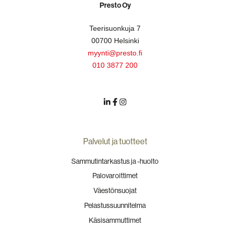
Presto Oy
Teerisuonkuja 7
00700 Helsinki
myynti@presto.fi
010 3877 200
Palvelut ja tuotteet
Sammutintarkastus ja -huolto
Palovaroittimet
Väestönsuojat
Pelastussuunnitelma
Käsisammuttimet