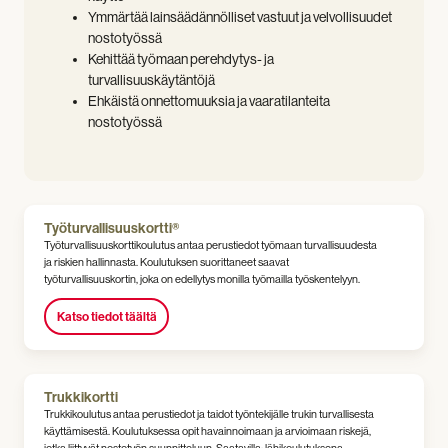
Ymmärtää lainsäädännölliset vastuut ja velvollisuudet
nostotyössä
Kehittää työmaan perehdytys- ja
turvallisuuskäytäntöjä
Ehkäistä onnettomuuksia ja vaaratilanteita
nostotyössä
Työturvallisuuskortti®
Työturvallisuuskorttikoulutus antaa perustiedot työmaan turvallisuudesta
ja riskien hallinnasta. Koulutuksen suorittaneet saavat
työturvallisuuskortin, joka on edellytys monilla työmailla työskentelyyn.
Katso tiedot täältä
Trukkikortti
Trukkikoulutus antaa perustiedot ja taidot työntekijälle trukin turvallisesta
käyttämisestä. Koulutuksessa opit havainnoimaan ja arvioimaan riskejä,