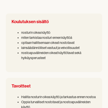
Koulutuksen sisältö
nosturin oikea käyttö
miten tarkistaa nosturi ennen käyttöä
opitaan hallitsemaan oikeat nostotavat
lainsäädännölliset vastuut ja velvollisuudet
nostoapuvälineiden oikeat käyttötavat sekä
hylkäysperusteet
Tavoitteet
Hallita nosturin oikea käyttö ja tarkastus ennen nostoa
Oppia turvalliset nostotavat ja nostoapuvälineiden
käyttö