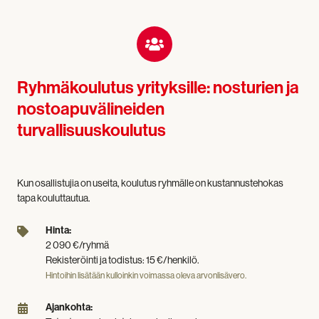
Ryhmäkoulutus yrityksille: nosturien ja
nostoapuvälineiden
turvallisuuskoulutus
Kun osallistujia on useita, koulutus ryhmälle on kustannustehokas
tapa kouluttautua.
Hinta:
Hinta:
2
2 090 €/ryhmä
090
Rekisteröinti ja todistus: 15 €/henkilö.
€/ryhmä
Hintoihin lisätään kulloinkin voimassa oleva arvonlisävero.
Rekisteröinti
ja
Ajankohta:
Ajankohta: