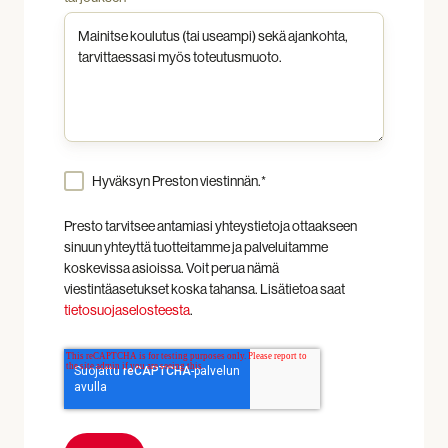
Hyväksyn Preston viestinnän.
*
Presto tarvitsee antamiasi yhteystietoja ottaakseen
sinuun yhteyttä tuotteitamme ja palveluitamme
koskevissa asioissa. Voit perua nämä
viestintäasetukset koska tahansa. Lisätietoa saat
tietosuojaselosteesta
.