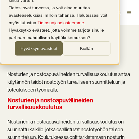
sinua varten.
Tietosi ovat turvassa, ja voit aina muuttaa
evästeasetuksiasi milloin tahansa. Halutessasi voit
myös tutustua
Tietosuojaselosteemme
.
Hyväksytkö evästeet, jotta voimme tarjota sinulle
parhaan mahdollisen käyttökokemuksen?
Hyväksyn evästeet
Kiellän
RYHMÄKOULUTUS
Nosturien ja nostoapuvälineiden turvallisuuskoulutus antaa
käytännön taidot nostotyön turvalliseen suunnitteluun ja
toteutukseen työmaalla.
Nosturien ja nostoapuvälineiden
turvallisuuskoulutus
Nosturien ja nostoapuvälineiden turvallisuuskoulutus on
suunnattu kaikille, jotka osallistuvat nostotyöhön tai sen
suunnitteluun. Koulutuksessa opit tarkistamaan nosturin