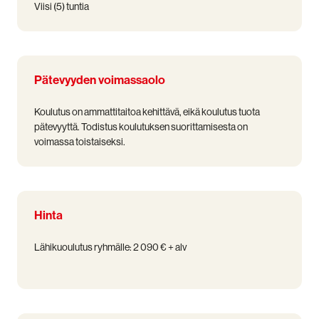
Viisi (5) tuntia
Pätevyyden voimassaolo
Koulutus on ammattitaitoa kehittävä, eikä koulutus tuota
pätevyyttä. Todistus koulutuksen suorittamisesta on
voimassa toistaiseksi.
Hinta
Lähikuoulutus ryhmälle: 2 090 € + alv