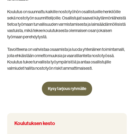
Koulutus on suunnattu kaikille nostotyöhön osallistuville henkilöille
sekä nostotyön suunnittelijoille. Osallistujat saavat käytännönläheistä
tietoa työmaan turvallisuuden varmistamisesta ja lainsäädännöllisistä
vastuista, mikä tekee koulutuksesta olennaisen osan jokaisen
työmaan perehdytystä.
Tavoitteena on vahvistaa osaamista ja luoda yhtenäinen toimintamalli,
jolla ehkäistään onnettomuuksia ja vaaratilanteita nostotyössä.
Koulutus tukee turvallista työympäristöä ja antaa osallistujille
valmiudet hallita nostotyön riskit ammattimaisesti.
Kysy tarjous ryhmälle
Koulutuksen kesto