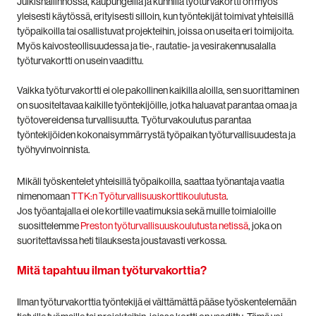
Julkishallinnossa, kaupungeilla ja kunnilla työturvakortti on myös
yleisesti käytössä, erityisesti silloin, kun työntekijät toimivat yhteisillä
työpaikoilla tai osallistuvat projekteihin, joissa on useita eri toimijoita.
Myös kaivosteollisuudessa ja tie-, rautatie- ja vesirakennusalalla
työturvakortti on usein vaadittu.
Vaikka työturvakortti ei ole pakollinen kaikilla aloilla, sen suorittaminen
on suositeltavaa kaikille työntekijöille, jotka haluavat parantaa omaa ja
työtovereidensa turvallisuutta. Työturvakoulutus parantaa
työntekijöiden kokonaisymmärrystä työpaikan työturvallisuudesta ja
työhyvinvoinnista.
Mikäli työskentelet yhteisillä työpaikoilla, saattaa työnantaja vaatia
nimenomaan
TTK:n Työturvallisuuskorttikoulutusta
.
Jos työantajalla ei ole kortille vaatimuksia sekä muille toimialoille
suosittelemme
Preston työturvallisuuskoulutusta netissä
, joka on
suoritettavissa heti tilauksesta joustavasti verkossa.
Mitä tapahtuu ilman työturvakorttia?
Ilman työturvakorttia työntekijä ei välttämättä pääse työskentelemään