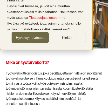
sinua varten.
Tietosi ovat turvassa, ja voit aina muuttaa
evästeasetuksiasi milloin tahansa. Halutessasi voit
Koulutus
myös tutustua
Tietosuojaselosteemme
.
Onko työturvakortti pakollinen kaikilla aloilla?
Hyväksytkö evästeet, jotta voimme tarjota sinulle
parhaan mahdollisen käyttökokemuksen?
kirjoittaja
Presto Oy
2 min lukuaika
6.10.2025 0:00
Hyväksyn evästeet
Kiellän
Mikä on työturvakortti?
Työturvakortti on todistus, joka osoittaa, että sen haltija on suorittanut
työturvakoulutuksen. Tämä koulutus antaa perustiedot turvallisesta
toiminnasta työpaikoilla, työsuojelun yhteistoiminnasta,
työympäristön vaarojen tunnistamisesta, kuormitustekijöistä ja
riskien arvioinnista. Koulutuksen käynyt henkilö ymmärtää
työnopastuksen merkityksen sekä toimimisen hätä- tai
onnettomuustilanteessa.