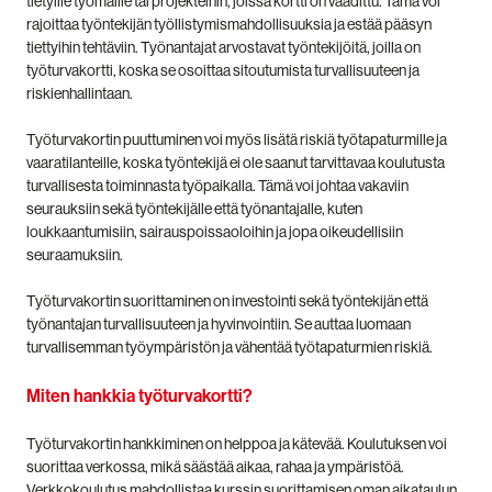
tietyille työmaille tai projekteihin, joissa kortti on vaadittu. Tämä voi
rajoittaa työntekijän työllistymismahdollisuuksia ja estää pääsyn
tiettyihin tehtäviin. Työnantajat arvostavat työntekijöitä, joilla on
työturvakortti, koska se osoittaa sitoutumista turvallisuuteen ja
riskienhallintaan.
Työturvakortin puuttuminen voi myös lisätä riskiä työtapaturmille ja
vaaratilanteille, koska työntekijä ei ole saanut tarvittavaa koulutusta
turvallisesta toiminnasta työpaikalla. Tämä voi johtaa vakaviin
seurauksiin sekä työntekijälle että työnantajalle, kuten
loukkaantumisiin, sairauspoissaoloihin ja jopa oikeudellisiin
seuraamuksiin.
Työturvakortin suorittaminen on investointi sekä työntekijän että
työnantajan turvallisuuteen ja hyvinvointiin. Se auttaa luomaan
turvallisemman työympäristön ja vähentää työtapaturmien riskiä.
Miten hankkia työturvakortti?
Työturvakortin hankkiminen on helppoa ja kätevää. Koulutuksen voi
suorittaa verkossa, mikä säästää aikaa, rahaa ja ympäristöä.
Verkkokoulutus mahdollistaa kurssin suorittamisen oman aikataulun