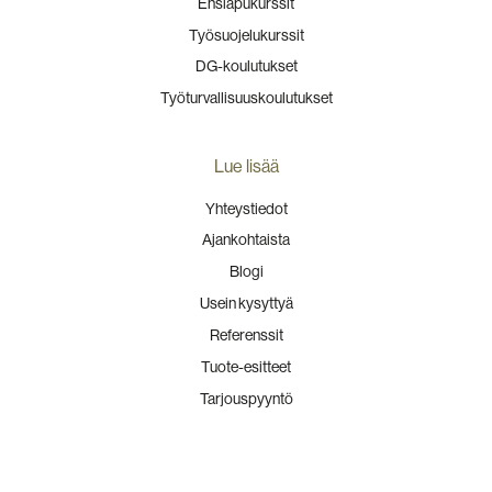
Ensiapukurssit
Työsuojelukurssit
DG-koulutukset
Työturvallisuuskoulutukset
Lue lisää
Yhteystiedot
Ajankohtaista
Blogi
Usein kysyttyä
Referenssit
Tuote-esitteet
Tarjouspyyntö