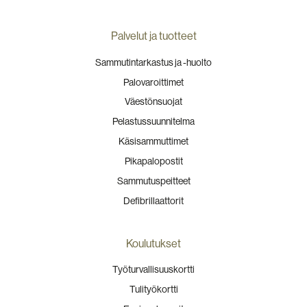
Palvelut ja tuotteet
Sammutintarkastus ja -huolto
Palovaroittimet
Väestönsuojat
Pelastussuunnitelma
Käsisammuttimet
Pikapalopostit
Sammutuspeitteet
Defibrillaattorit
Koulutukset
Työturvallisuuskortti
Tulityökortti