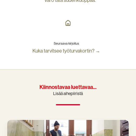
Varo tätä sudenkuoppaa.
Seuraava kirjoitus
Kuka tarvitsee työturvakortin? →
Kiinnostavaa luettavaa...
Lisää aihepiiristä
Mitä
on
työturvallisuus?