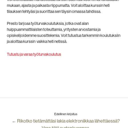
mukaan, ajasta ja paikasta riippumatta. Voit aloittaa kurssin heti
tilauksen tehtyäsi ja suorittaa sen täysin omassa tahdissa.
Presto tarjoaa työturvakoulutuksia, jotka ovat alan
huippuammattilaisten toteuttamia, yritysten arvostamia ja
opiskelijoidemme suosittelemia. Voit tutustua tarkemmin koulutuksiin
ja aloittaa kurssin vaikka heti netissä.
Tutustu ja varaa työturvakoulutus
Edellinen kirjoitus
← Rikotko tietämättäsi lakia elektroniikkaa lähettäessä?