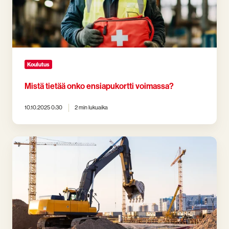
Koulutus
Mistä tietää onko ensiapukortti voimassa?
10.10.2025 0:30
2 min lukuaika
Verkkokoulutus
Työturvakortti