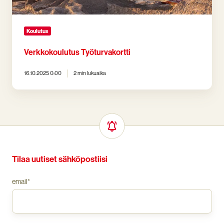
Koulutus
Verkkokoulutus Työturvakortti
16.10.2025 0:00
2 min lukuaika
Tilaa uutiset sähköpostiisi
email
*