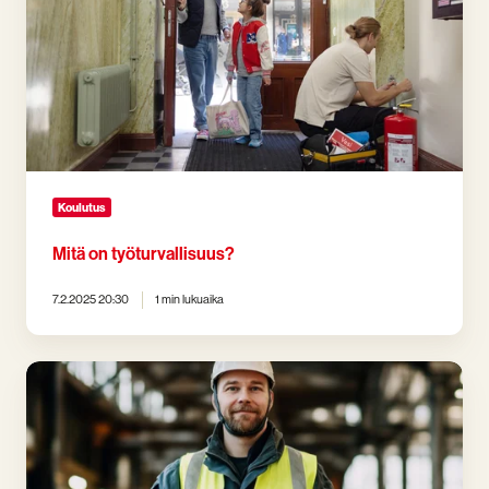
Koulutus
Mitä on työturvallisuus?
7.2.2025 20:30
1 min lukuaika
Mistä
tietää
onko
ensiapukortti
voimassa?