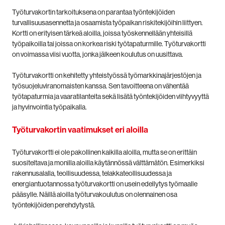
Työturvakortin tarkoituksena on parantaa työntekijöiden
turvallisuusasennetta ja osaamista työpaikan riskitekijöihin liittyen.
Kortti on erityisen tärkeä aloilla, joissa työskennellään yhteisillä
työpaikoilla tai joissa on korkea riski työtapaturmille. Työturvakortti
on voimassa viisi vuotta, jonka jälkeen koulutus on uusittava.
Työturvakortti on kehitetty yhteistyössä työmarkkinajärjestöjen ja
työsuojeluviranomaisten kanssa. Sen tavoitteena on vähentää
työtapaturmia ja vaaratilanteita sekä lisätä työntekijöiden viihtyvyyttä
ja hyvinvointia työpaikalla.
Työturvakortin vaatimukset eri aloilla
Työturvakortti ei ole pakollinen kaikilla aloilla, mutta se on erittäin
suositeltava ja monilla aloilla käytännössä välttämätön. Esimerkiksi
rakennusalalla, teollisuudessa, telakkateollisuudessa ja
energiantuotannossa työturvakortti on usein edellytys työmaalle
pääsylle. Näillä aloilla työturvakoulutus on olennainen osa
työntekijöiden perehdytystä.