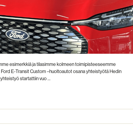
ytimme esimerkkiä ja tilasimme kolmeen toimipisteeseemme
ord E-Transit Custom –huoltoautot osana yhteistyötä Hedin
hteistyö startattiin vuo …