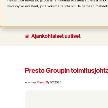
Tietosi ovat turvassa, ja voit aina muuttaa evästeasetuksiasi millo
Hyväksytkö evästeet, jotta voimme tarjota sinulle parhaan mahdo
Ajankohtaiset uutiset
Presto Groupin toimitusjohta
kirjoittaja
Presto Oy
6.2.2025