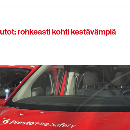
utot: rohkeasti kohti kestävämpiä