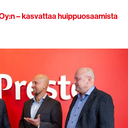
 Oy:n – kasvattaa huippuosaamista