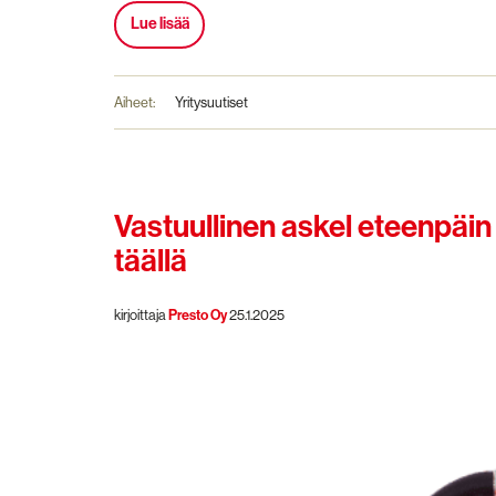
Lue lisää
Aiheet:
Yritysuutiset
Vastuullinen askel eteenpä
täällä
kirjoittaja
Presto Oy
25.1.2025