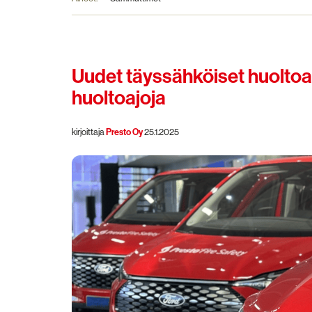
Uudet täyssähköiset huoltoa
huoltoajoja
kirjoittaja
Presto Oy
25.1.2025