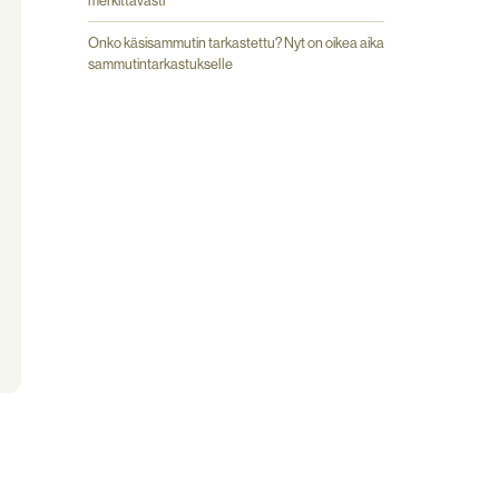
merkittävästi
Onko käsisammutin tarkastettu? Nyt on oikea aika
sammutintarkastukselle