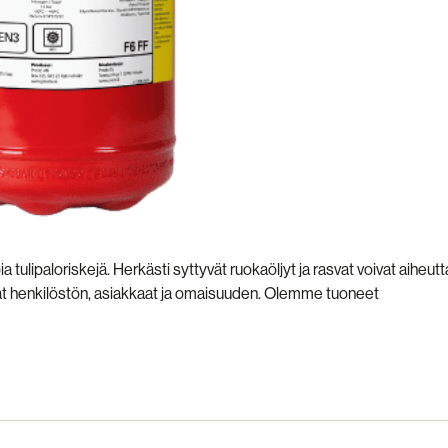
a tulipaloriskejä. Herkästi syttyvät ruokaöljyt ja rasvat voivat aiheut
avat henkilöstön, asiakkaat ja omaisuuden. Olemme tuoneet