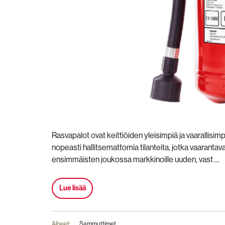
Rasvapalot ovat keittiöiden yleisimpiä ja vaarallisimpi
nopeasti hallitsemattomia tilanteita, jotka vaarant
ensimmäisten joukossa markkinoille uuden, vast …
Lue lisää
Aiheet:
Sammuttimet