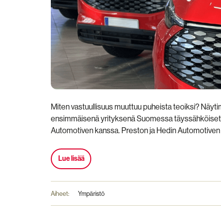
Miten vastuullisuus muuttuu puheista teoiksi? Nä
ensimmäisenä yrityksenä Suomessa täyssähköiset F
Automotiven kanssa. Preston ja Hedin Automotiven y
Lue lisää
Aiheet:
Ympäristö