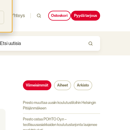
i
Yhteys
Ostoskori
Pyydä tarjous
Viimeisimmät
Aiheet
Arkisto
Presto muuttaa uusiin koulutustiloihin Helsingin
Pitäjänmäkeen
Presto ostaa POHTO Oy:n –
teollisuusasiakkaiden koulutustarjonta laajenee