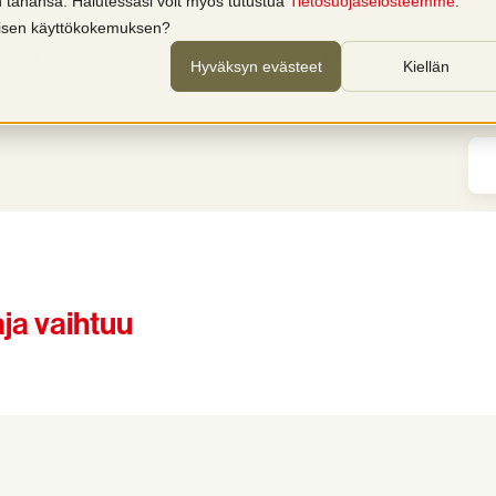
in tahansa. Halutessasi voit myös tutustua
Tietosuojaselosteemme
.
llisen käyttökokemuksen?
Palvelut
Tuotteet
Koulutukset
Toimialat
Tietopankk
Hyväksyn evästeet
Kiellän
ja vaihtuu