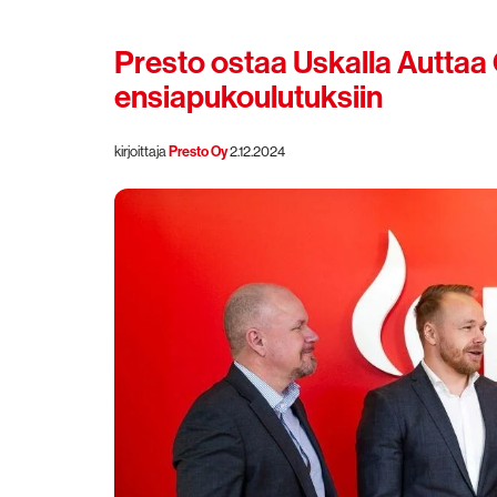
Presto ostaa Uskalla Auttaa
ensiapukoulutuksiin
kirjoittaja
Presto Oy
2.12.2024