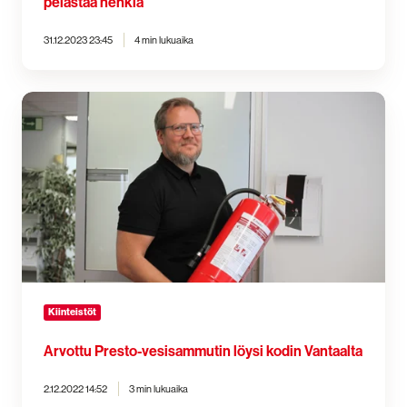
pelastaa henkiä
31.12.2023 23:45
4 min lukuaika
Arvottu
Presto-
vesisammutin
löysi
kodin
Vantaalta
Kiinteistöt
Arvottu Presto-vesisammutin löysi kodin Vantaalta
2.12.2022 14:52
3 min lukuaika