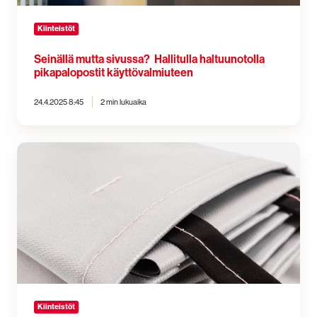
Kiinteistöt
Seinällä mutta sivussa? Hallitulla haltuunotolla
pikapalopostit käyttövalmiuteen
24.4.2025 8:45
2 min lukuaika
Litiumakkuja
työpaikalla?
Näin
voit
estää
paloriskin
Kiinteistöt