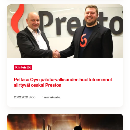
Peltaco
Oy:n
paloturvallisuuden
huoltotoiminnot
siirtyvät
osaksi
Prestoa
Kiinteistöt
Peltaco Oy:n paloturvallisuuden huoltotoiminnot
siirtyvät osaksi Prestoa
20.12.2021 8:00
1 min lukuaika
Preston
asiantuntijan
neuvot