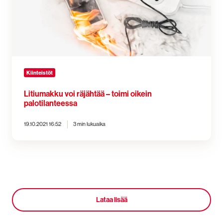
oikein
palotilanteessa
Kiinteistöt
Litiumakku voi räjähtää – toimi oikein
palotilanteessa
19.10.2021 16:52
3 min lukuaika
Lataa lisää