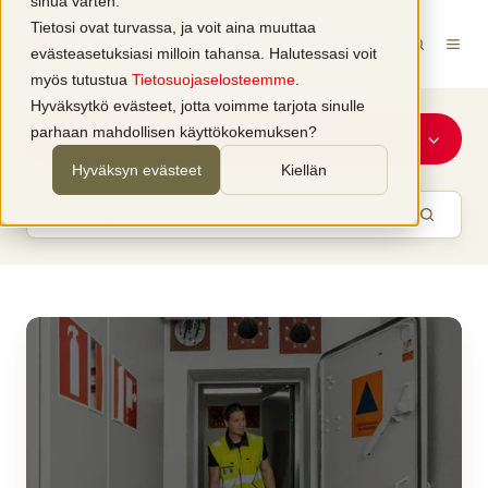
sinua varten.
Tietosi ovat turvassa, ja voit aina muuttaa
evästeasetuksiasi milloin tahansa. Halutessasi voit
myös tutustua
Tietosuojaselosteemme
.
Hyväksytkö evästeet, jotta voimme tarjota sinulle
parhaan mahdollisen käyttökokemuksen?
Kiinteistöt
Hyväksyn evästeet
Kiellän
Pelkkä
väestönsuoja
ei
riitä
–
väestönsuojan
käyttöönottosuunnitelmat
nyt