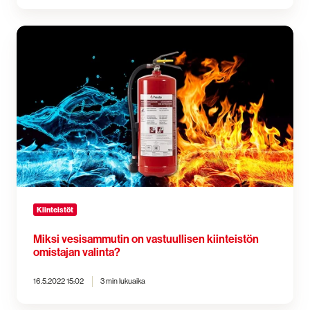
Miksi
vesisammutin
on
vastuullisen
kiinteistön
omistajan
valinta?
Kiinteistöt
Miksi vesisammutin on vastuullisen kiinteistön
omistajan valinta?
16.5.2022 15:02
3 min lukuaika