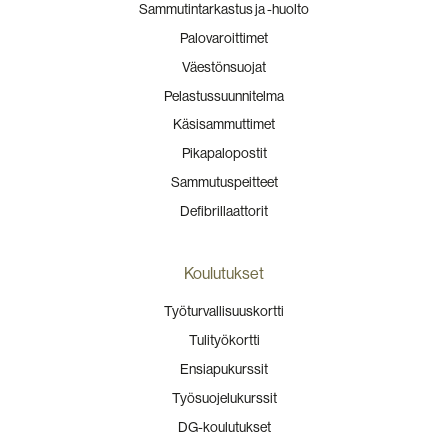
Sammutintarkastus ja -huolto
Palovaroittimet
Väestönsuojat
Pelastussuunnitelma
Käsisammuttimet
Pikapalopostit
Sammutuspeitteet
Defibrillaattorit
Koulutukset
Työturvallisuuskortti
Tulityökortti
Ensiapukurssit
Työsuojelukurssit
DG-koulutukset